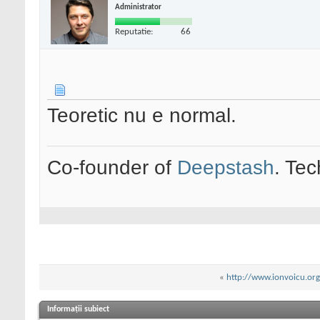
Administrator
Reputatie:
66
Teoretic nu e normal.
Co-founder of
Deepstash
. Tec
«
http://www.ionvoicu.org
Informații subiect