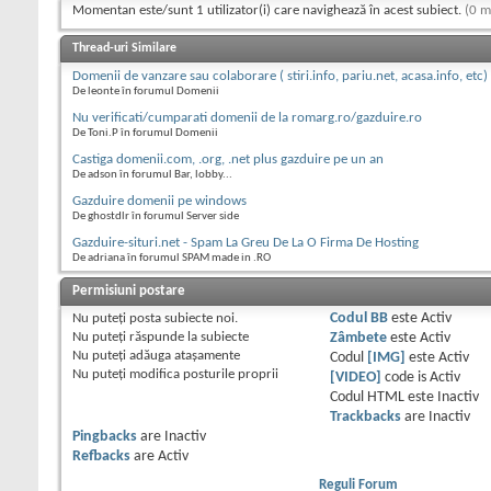
Momentan este/sunt 1 utilizator(i) care navighează în acest subiect.
(0 m
Thread-uri Similare
Domenii de vanzare sau colaborare ( stiri.info, pariu.net, acasa.info, etc)
De leonte în forumul Domenii
Nu verificati/cumparati domenii de la romarg.ro/gazduire.ro
De Toni.P în forumul Domenii
Castiga domenii.com, .org, .net plus gazduire pe un an
De adson în forumul Bar, lobby...
Gazduire domenii pe windows
De ghostdlr în forumul Server side
Gazduire-situri.net - Spam La Greu De La O Firma De Hosting
De adriana în forumul SPAM made in .RO
Permisiuni postare
Nu puteţi
posta subiecte noi.
Codul BB
este
Activ
Nu puteţi
răspunde la subiecte
Zâmbete
este
Activ
Nu puteţi
adăuga ataşamente
Codul
[IMG]
este
Activ
Nu puteţi
modifica posturile proprii
[VIDEO]
code is
Activ
Codul HTML este
Inactiv
Trackbacks
are
Inactiv
Pingbacks
are
Inactiv
Refbacks
are
Activ
Reguli Forum