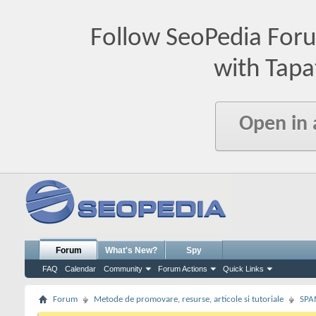
Follow SeoPedia For
with Tapa
Open in
Forum
What's New?
Spy
FAQ
Calendar
Community
Forum Actions
Quick Links
Forum
Metode de promovare, resurse, articole si tutoriale
SPA