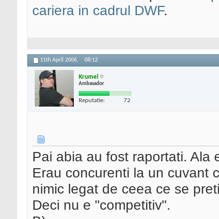
cariera in cadrul DWF
.
11th April 2006,
08:12
Krumel
Ambasador
Reputatie:
72
Pai abia au fost raportati. Ala 
Erau concurenti la un cuvant ch
nimic legat de ceea ce se pretin
Deci nu e "competitiv".