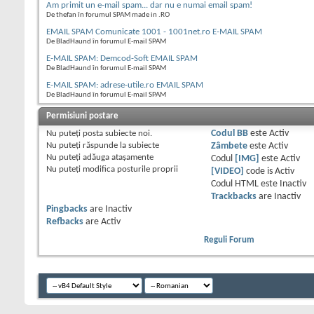
Am primit un e-mail spam... dar nu e numai email spam!
De thefan în forumul SPAM made in .RO
EMAIL SPAM Comunicate 1001 - 1001net.ro E-MAIL SPAM
De BladHaund în forumul E-mail SPAM
E-MAIL SPAM: Demcod-Soft EMAIL SPAM
De BladHaund în forumul E-mail SPAM
E-MAIL SPAM: adrese-utile.ro EMAIL SPAM
De BladHaund în forumul E-mail SPAM
Permisiuni postare
Nu puteţi
posta subiecte noi.
Codul BB
este
Activ
Nu puteţi
răspunde la subiecte
Zâmbete
este
Activ
Nu puteţi
adăuga ataşamente
Codul
[IMG]
este
Activ
Nu puteţi
modifica posturile proprii
[VIDEO]
code is
Activ
Codul HTML este
Inactiv
Trackbacks
are
Inactiv
Pingbacks
are
Inactiv
Refbacks
are
Activ
Reguli Forum