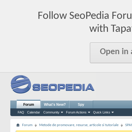
Follow SeoPedia For
with Tapa
Open in
Forum
What's New?
Spy
FAQ
Calendar
Community
Forum Actions
Quick Links
Forum
Metode de promovare, resurse, articole si tutoriale
SPA