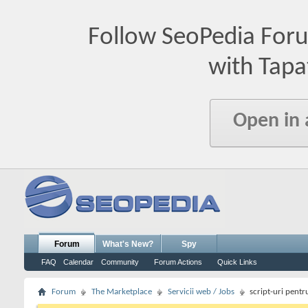
Follow SeoPedia For
with Tapa
Open in
Forum
What's New?
Spy
FAQ
Calendar
Community
Forum Actions
Quick Links
Forum
The Marketplace
Servicii web / Jobs
script-uri pentr