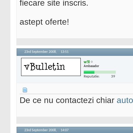
fiecare site inscris.
astept oferte!
23rd September 2008,
13:51
w!ll
Ambasador
Reputatie:
39
De ce nu contactezi chiar
auto
23rd September 2008,
14:07