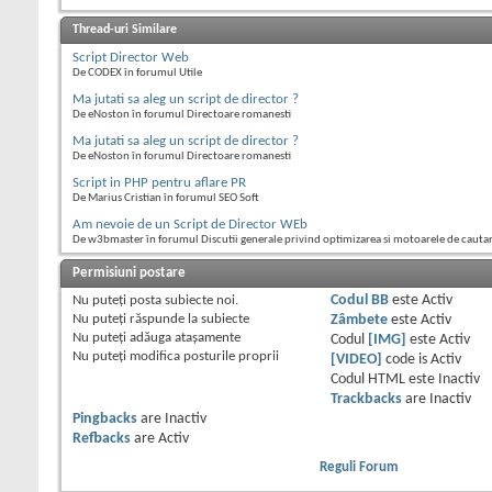
Thread-uri Similare
Script Director Web
De CODEX în forumul Utile
Ma jutati sa aleg un script de director ?
De eNoston în forumul Directoare romanesti
Ma jutati sa aleg un script de director ?
De eNoston în forumul Directoare romanesti
Script in PHP pentru aflare PR
De Marius Cristian în forumul SEO Soft
Am nevoie de un Script de Director WEb
De w3bmaster în forumul Discutii generale privind optimizarea si motoarele de cauta
Permisiuni postare
Nu puteţi
posta subiecte noi.
Codul BB
este
Activ
Nu puteţi
răspunde la subiecte
Zâmbete
este
Activ
Nu puteţi
adăuga ataşamente
Codul
[IMG]
este
Activ
Nu puteţi
modifica posturile proprii
[VIDEO]
code is
Activ
Codul HTML este
Inactiv
Trackbacks
are
Inactiv
Pingbacks
are
Inactiv
Refbacks
are
Activ
Reguli Forum