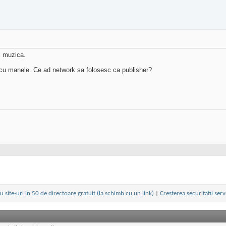
ul muzica.
e cu manele. Ce ad network sa folosesc ca publisher?
iu site-uri in 50 de directoare gratuit (la schimb cu un link)
|
Cresterea securitatii serv