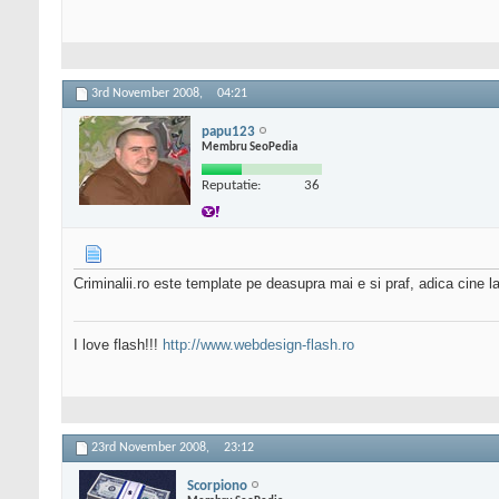
3rd November 2008,
04:21
papu123
Membru SeoPedia
Reputatie:
36
Criminalii.ro este template pe deasupra mai e si praf, adica cine l
I love flash!!!
http://www.webdesign-flash.ro
23rd November 2008,
23:12
Scorpiono