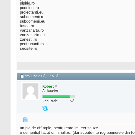
pipirig.ro
podoleni.ro
proiectanti.eu
subdomenii.ro
subdomenii.eu
tasca.ro
vanzariarta.ro
vanzariarta.eu
zanesti.ro
pentrununti.ro
seosite.ro
6th June 2008,
16:38
Robert
Ambasador
Reputatie:
98
un pic de off topic, pentru care imi cer scuze.
e demential facut criminali.ro. (dar scoate-i te rog bannerele din foot