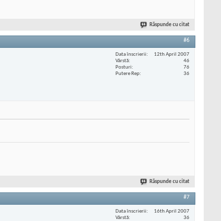
Răspunde cu citat
#6
Data înscrierii
12th April 2007
Vârstă
46
Posturi
76
Putere Rep
36
Răspunde cu citat
#7
Data înscrierii
16th April 2007
Vârstă
36