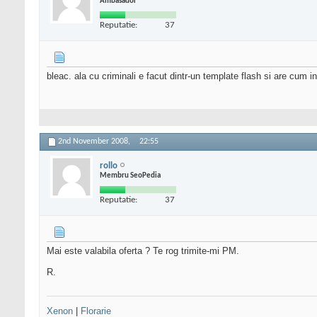
Ambasador
Reputatie:
37
bleac. ala cu criminali e facut dintr-un template flash si are cum in
2nd November 2008,
22:55
rollo
Membru SeoPedia
Reputatie:
37
Mai este valabila oferta ? Te rog trimite-mi PM.
R.
Xenon
|
Florarie