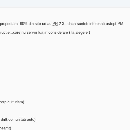
 proprietara. 90% din site-uri au
PR
2-3 - daca sunteti interesati astept PM.
ructie...care nu se vor lua in considerare ( la alegere )
corp,culturism)
 drift,comunitati auto)
 neamt)