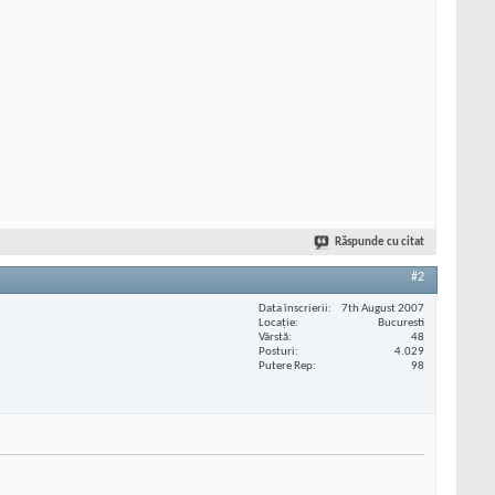
Răspunde cu citat
#2
Data înscrierii
7th August 2007
Locaţie
Bucuresti
Vârstă
48
Posturi
4.029
Putere Rep
98