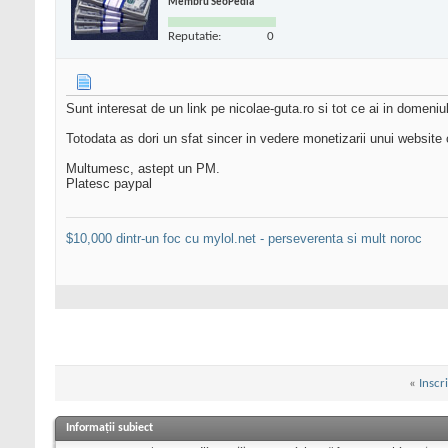
Membru SeoPedia
Reputatie:
0
Sunt interesat de un link pe nicolae-guta.ro si tot ce ai in domeni
Totodata as dori un sfat sincer in vedere monetizarii unui websit
Multumesc, astept un PM.
Platesc paypal
$10,000 dintr-un foc cu mylol.net - perseverenta si mult noroc
«
Inscr
Informații subiect