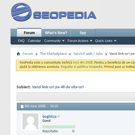
Forum
What's New?
Spy
FAQ
Calendar
Community
Forum Actions
Quick Links
Forum
The Marketplace
Servicii web / Jobs
Vand link-uri pe
SeoPedia este o comunitate inchisă
incă din 2008
. Pentru a beneficia de un c
ajută la obținerea acestuia.
Regulile si politica Seopedia
. Primul post ar trebu
Subiect:
Vand link-uri pe 48 de site-uri
6th June 2008,
16:25
boghitza
Guest
Reputatie:
0