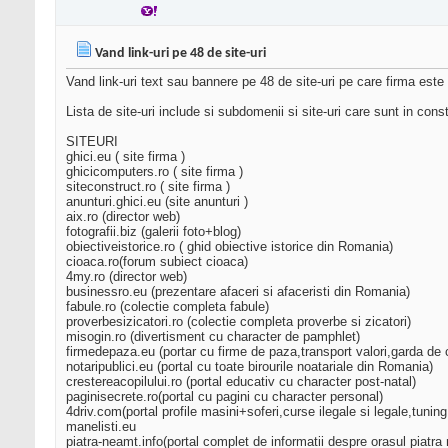
Vand link-uri pe 48 de site-uri
Vand link-uri text sau bannere pe 48 de site-uri pe care firma este
Lista de site-uri include si subdomenii si site-uri care sunt in const
SITEURI
ghici.eu ( site firma )
ghicicomputers.ro ( site firma )
siteconstruct.ro ( site firma )
anunturi.ghici.eu (site anunturi )
aix.ro (director web)
fotografii.biz (galerii foto+blog)
obiectiveistorice.ro ( ghid obiective istorice din Romania)
cioaca.ro(forum subiect cioaca)
4my.ro (director web)
businessro.eu (prezentare afaceri si afaceristi din Romania)
fabule.ro (colectie completa fabule)
proverbesizicatori.ro (colectie completa proverbe si zicatori)
misogin.ro (divertisment cu character de pamphlet)
firmedepaza.eu (portar cu firme de paza,transport valori,garda de 
notaripublici.eu (portal cu toate birourile noatariale din Romania)
crestereacopilului.ro (portal educativ cu character post-natal)
paginisecrete.ro(portal cu pagini cu character personal)
4driv.com(portal profile masini+soferi,curse ilegale si legale,tuning
manelisti.eu
piatra-neamt.info(portal complet de informatii despre orasul piatra