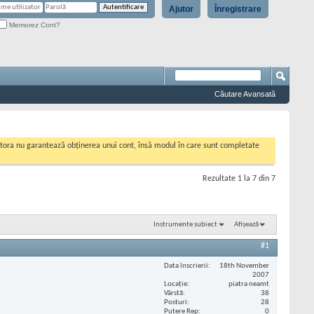
Ajutor
Înregistrare
Memorez Cont?
Căutare Avansată
cestora nu garantează obținerea unui cont, însă modul în care sunt completate
Rezultate 1 la 7 din 7
Instrumente subiect
Afișează
#1
Data înscrierii
18th November
2007
Locaţie
piatra neamt
Vârstă
38
Posturi
28
Putere Rep
0