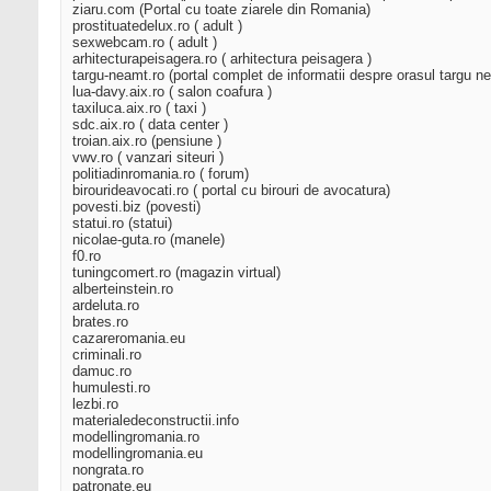
ziaru.com (Portal cu toate ziarele din Romania)
prostituatedelux.ro ( adult )
sexwebcam.ro ( adult )
arhitecturapeisagera.ro ( arhitectura peisagera )
targu-neamt.ro (portal complet de informatii despre orasul targu n
lua-davy.aix.ro ( salon coafura )
taxiluca.aix.ro ( taxi )
sdc.aix.ro ( data center )
troian.aix.ro (pensiune )
vwv.ro ( vanzari siteuri )
politiadinromania.ro ( forum)
birourideavocati.ro ( portal cu birouri de avocatura)
povesti.biz (povesti)
statui.ro (statui)
nicolae-guta.ro (manele)
f0.ro
tuningcomert.ro (magazin virtual)
alberteinstein.ro
ardeluta.ro
brates.ro
cazareromania.eu
criminali.ro
damuc.ro
humulesti.ro
lezbi.ro
materialedeconstructii.info
modellingromania.ro
modellingromania.eu
nongrata.ro
patronate.eu