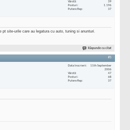
Vârstă
39
Posturi
1.196
Putere Rep
37
 pt site-urile care au legatura cu auto, tuning si anunturi.
Răspunde cu citat
#5
Data înscrierii
11th September
2006
Vârstă
47
Posturi
68
Putere Rep
37