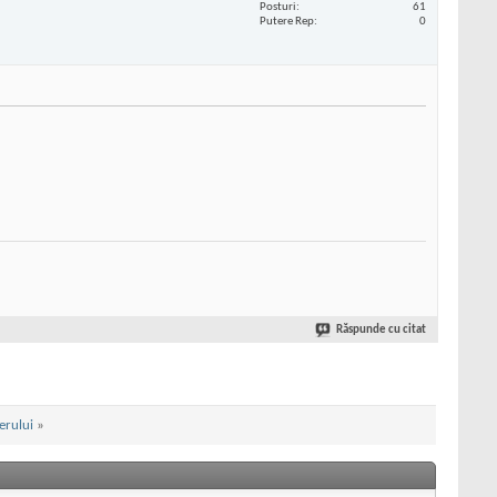
Posturi
61
Putere Rep
0
Răspunde cu citat
erului
»