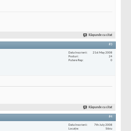
Răspunde cu citat
#3
Data înscrierii
21st May 2008
Posturi
24
Putere Rep
0
Răspunde cu citat
#4
Data înscrierii
7th July 2008
Locaţie
Sibiu