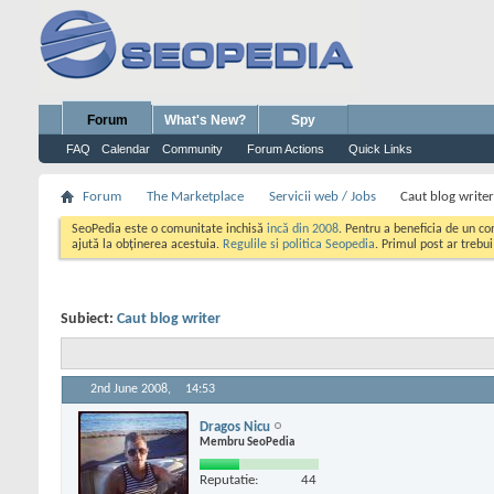
Forum
What's New?
Spy
FAQ
Calendar
Community
Forum Actions
Quick Links
Forum
The Marketplace
Servicii web / Jobs
Caut blog writer
SeoPedia este o comunitate inchisă
incă din 2008
. Pentru a beneficia de un c
ajută la obținerea acestuia.
Regulile si politica Seopedia
. Primul post ar trebu
Subiect:
Caut blog writer
2nd June 2008,
14:53
Dragos Nicu
Membru SeoPedia
Reputatie:
44