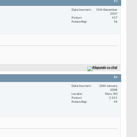
#3
Data înscrierii
15th December
2007
Posturi
417
Putere Rep
36
Răspunde cu citat
#4
Data înscrierii
20th January
2008
Locaţie
Sibiu, RO
Posturi
2.011
Putere Rep
44