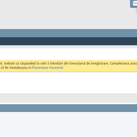
ont, trebuie să răspundeți la cele 5 întrebări din formularul de înregistrare. Completarea a
i să fie intotdeauna in
Prezentare forumisti
.