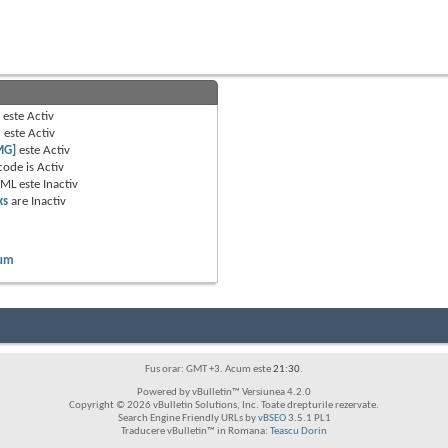
B
este
Activ
e
este
Activ
MG]
este
Activ
code is
Activ
TML este
Inactiv
ks
are
Inactiv
rum
Fus orar: GMT +3. Acum este
21:30
.
Powered by vBulletin™ Versiunea 4.2.0
Copyright © 2026 vBulletin Solutions, Inc. Toate drepturile rezervate.
Search Engine Friendly URLs by
vBSEO
3.5.1 PL1
Traducere vBulletin™ in Romana:
Teascu Dorin