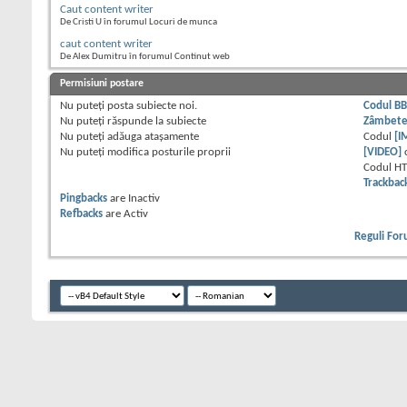
Caut content writer
De Cristi U în forumul Locuri de munca
caut content writer
De Alex Dumitru în forumul Continut web
Permisiuni postare
Nu puteţi
posta subiecte noi.
Codul B
Nu puteţi
răspunde la subiecte
Zâmbet
Nu puteţi
adăuga ataşamente
Codul
[I
Nu puteţi
modifica posturile proprii
[VIDEO]
Codul H
Trackbac
Pingbacks
are
Inactiv
Refbacks
are
Activ
Reguli Fo