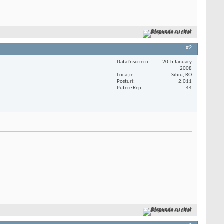
Răspunde cu citat
#2
Data înscrierii
20th January
2008
Locaţie
Sibiu, RO
Posturi
2.011
Putere Rep
44
Răspunde cu citat