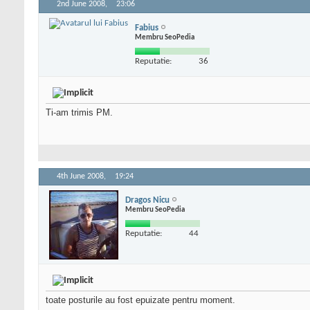
2nd June 2008,
23:06
Fabius
Membru SeoPedia
Reputatie:
36
Ti-am trimis PM.
4th June 2008,
19:24
Dragos Nicu
Membru SeoPedia
Reputatie:
44
toate posturile au fost epuizate pentru moment.