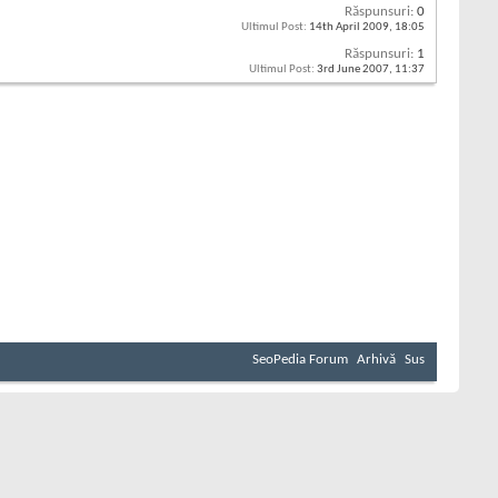
Răspunsuri:
0
Ultimul Post:
14th April 2009,
18:05
Răspunsuri:
1
Ultimul Post:
3rd June 2007,
11:37
SeoPedia Forum
Arhivă
Sus