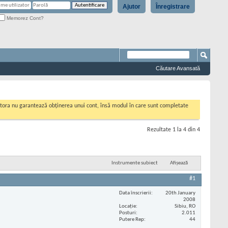
Ajutor
Înregistrare
Memorez Cont?
Căutare Avansată
cestora nu garantează obținerea unui cont, însă modul în care sunt completate
Rezultate 1 la 4 din 4
Instrumente subiect
Afișează
#1
Data înscrierii
20th January
2008
Locaţie
Sibiu, RO
Posturi
2.011
Putere Rep
44