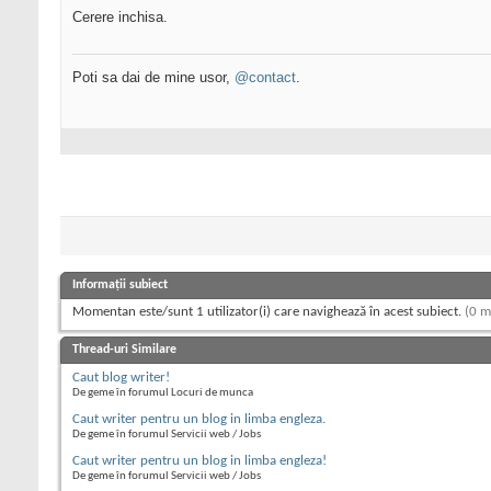
Cerere inchisa.
Poti sa dai de mine usor,
@contact
.
Informații subiect
Momentan este/sunt 1 utilizator(i) care navighează în acest subiect.
(0 m
Thread-uri Similare
Caut blog writer!
De geme în forumul Locuri de munca
Caut writer pentru un blog in limba engleza.
De geme în forumul Servicii web / Jobs
Caut writer pentru un blog in limba engleza!
De geme în forumul Servicii web / Jobs