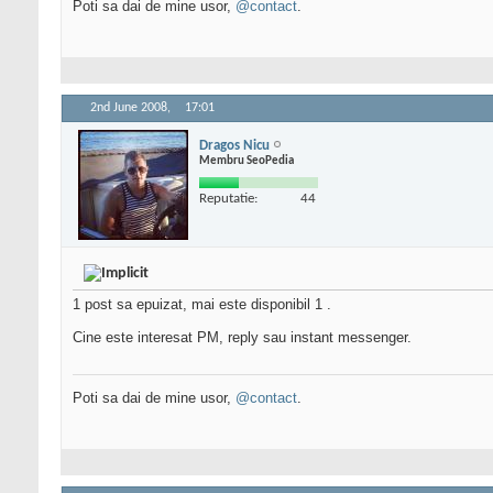
Poti sa dai de mine usor,
@contact
.
2nd June 2008,
17:01
Dragos Nicu
Membru SeoPedia
Reputatie:
44
1 post sa epuizat, mai este disponibil 1 .
Cine este interesat PM, reply sau instant messenger.
Poti sa dai de mine usor,
@contact
.