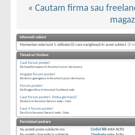
«
Cautam firma sau freelanc
magazi
Informații subiect
Momentan este/sunt 1 utilizator(i) care navighează în acest subiect.
(0 m
Thread-uri Similare
Caut forum posteri
De IoanDorneanu în forumul Locuri de munca
Angajez forum posteri
De dorin.georgescu în forumul Locuri de munca
Forum posteri
De Dragos Nicu în forumul Continut web
Caut forum posteri- limba germană!
De doro în forumul Servicii web / Jobs
Caut 4 forum posteri
De c0s în forumul Servicii web / Jobs
Permisiuni postare
Nu puteţi
posta subiecte noi.
Codul BB
este
Activ
Nu puteţi
răspunde la subiecte
Zâmbete
este
Activ