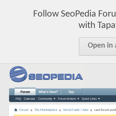
Follow SeoPedia For
with Tapa
Open in
Forum
What's New?
Spy
FAQ
Calendar
Community
Forum Actions
Quick Links
Forum
The Marketplace
Servicii web / Jobs
caut forum post