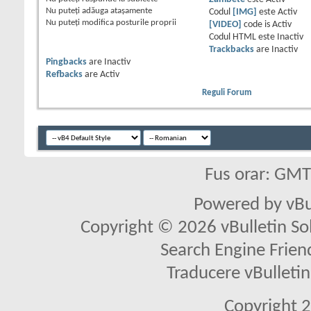
Nu puteţi
adăuga ataşamente
Codul
[IMG]
este
Activ
Nu puteţi
modifica posturile proprii
[VIDEO]
code is
Activ
Codul HTML este
Inactiv
Trackbacks
are
Inactiv
Pingbacks
are
Inactiv
Refbacks
are
Activ
Reguli Forum
Fus orar: GM
Powered by vBu
Copyright © 2026 vBulletin Solu
Search Engine Frien
Traducere vBullet
Copyright 