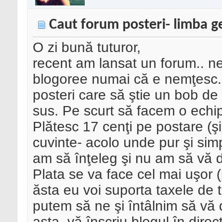
Caut forum posteri- limba 
O zi bună tuturor,
recent am lansat un forum.. 
blogoree numai că e nemţesc.. 
posteri care să ştie un bob d
sus. Pe scurt să facem o echip
Plătesc 17 cenţi pe postare (ş
cuvinte- acolo unde pur şi sim
am să înţeleg şi nu am să vă 
Plata se va face cel mai uşor (
ăsta eu voi suporta taxele de t
putem să ne şi întâlnim să vă 
asta, vă înscriu blogul în direc