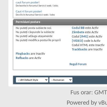
caut forum posteri
De leonte în forumul Servicii web / Jobs
Caut 4 forum posteri
De c0s în forumul Servicii web / Jobs
Permisiuni postare
Nu puteţi
posta subiecte noi.
Codul BB
este
Activ
Nu puteţi
răspunde la subiecte
Zâmbete
este
Activ
Nu puteţi
adăuga ataşamente
Codul
[IMG]
este
Activ
Nu puteţi
modifica posturile proprii
[VIDEO]
code is
Activ
Codul HTML este
Inactiv
Trackbacks
are
Inactiv
Pingbacks
are
Inactiv
Refbacks
are
Activ
Reguli Forum
Fus orar: GM
Powered by vBu