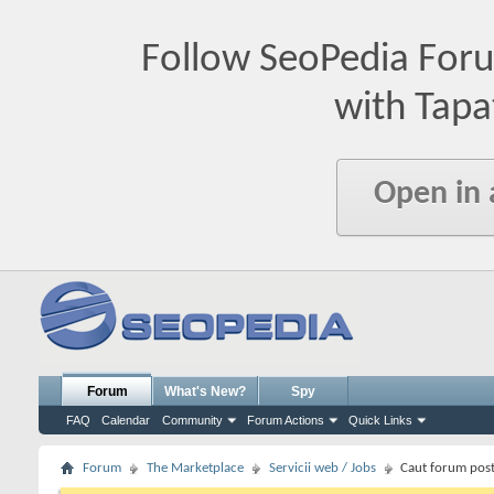
Follow SeoPedia For
with Tapa
Open in
Forum
What's New?
Spy
FAQ
Calendar
Community
Forum Actions
Quick Links
Forum
The Marketplace
Servicii web / Jobs
Caut forum post