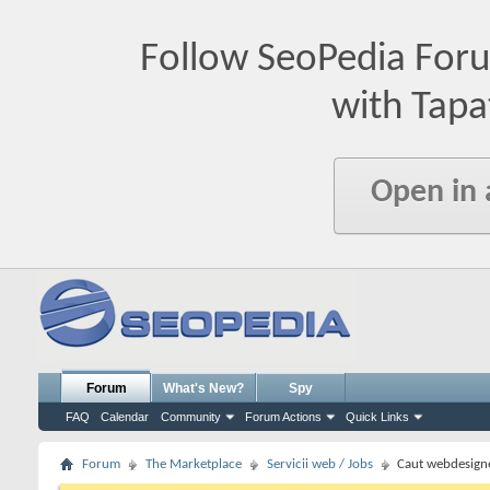
Follow SeoPedia For
with Tapa
Open in
Forum
What's New?
Spy
FAQ
Calendar
Community
Forum Actions
Quick Links
Forum
The Marketplace
Servicii web / Jobs
Caut webdesigne