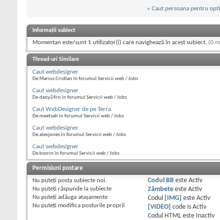
«
Caut persoana pentru opt
Informații subiect
Momentan este/sunt 1 utilizator(i) care navighează în acest subiect.
(0 m
Thread-uri Similare
Caut webdesigner
De Marius Cristian în forumul Servicii web / Jobs
Caut webdesigner
De dany24ro în forumul Servicii web / Jobs
Caut WebDesigner de pe Terra
De meetzah în forumul Servicii web / Jobs
Caut webdesigner
De alexjones în forumul Servicii web / Jobs
Caut webdesigner
De bsorin în forumul Servicii web / Jobs
Permisiuni postare
Nu puteţi
posta subiecte noi.
Codul BB
este
Activ
Nu puteţi
răspunde la subiecte
Zâmbete
este
Activ
Nu puteţi
adăuga ataşamente
Codul
[IMG]
este
Activ
Nu puteţi
modifica posturile proprii
[VIDEO]
code is
Activ
Codul HTML este
Inactiv