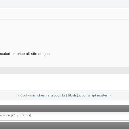
xdart ori orice alt site de gen.
«
Caut - mici chestii site Joomla
|
Flash (actionscript master)
»
embrii și 1 vizitatori)