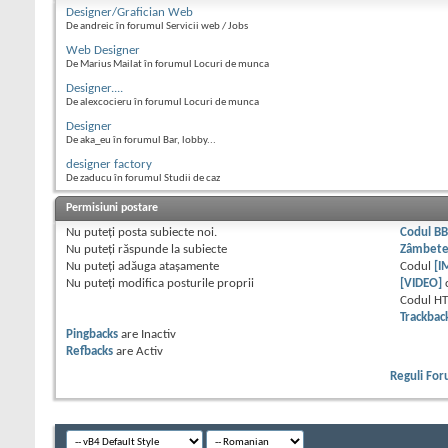
Designer/Grafician Web
De andreic în forumul Servicii web / Jobs
Web Designer
De Marius Mailat în forumul Locuri de munca
Designer....
De alexcocieru în forumul Locuri de munca
Designer
De aka_eu în forumul Bar, lobby...
designer factory
De zaducu în forumul Studii de caz
Permisiuni postare
Nu puteţi
posta subiecte noi.
Codul B
Nu puteţi
răspunde la subiecte
Zâmbet
Nu puteţi
adăuga ataşamente
Codul
[I
Nu puteţi
modifica posturile proprii
[VIDEO]
Codul H
Trackbac
Pingbacks
are
Inactiv
Refbacks
are
Activ
Reguli Fo