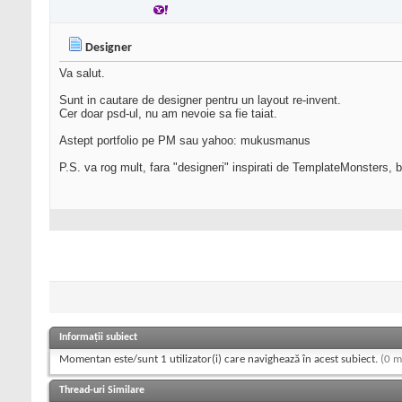
Designer
Va salut.
Sunt in cautare de designer pentru un layout re-invent.
Cer doar psd-ul, nu am nevoie sa fie taiat.
Astept portfolio pe PM sau yahoo: mukusmanus
P.S. va rog mult, fara "designeri" inspirati de TemplateMonsters, bo
Informații subiect
Momentan este/sunt 1 utilizator(i) care navighează în acest subiect.
(0 m
Thread-uri Similare