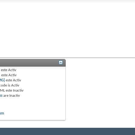
B
este
Activ
e
este
Activ
MG]
este
Activ
code is
Activ
TML este
Inactiv
ks
are
Inactiv
rum