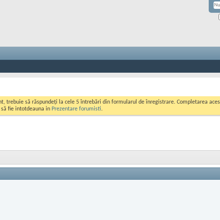
ont, trebuie să răspundeți la cele 5 întrebări din formularul de înregistrare. Completarea a
i să fie intotdeauna in
Prezentare forumisti
.