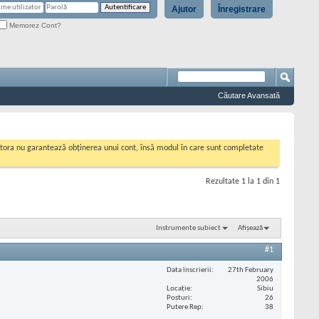
Ajutor
Înregistrare
Memorez Cont?
Căutare Avansată
cestora nu garantează obținerea unui cont, însă modul în care sunt completate
Rezultate 1 la 1 din 1
Instrumente subiect
Afișează
#1
Data înscrierii
27th February
2006
Locaţie
Sibiu
Posturi
26
Putere Rep
38