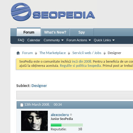
Forum
What's New?
Spy
FAQ
Calendar
Community
Forum Actions
Quick Links
Forum
The Marketplace
Servicii web / Jobs
Designer
SeoPedia este o comunitate inchisă
incă din 2008
. Pentru a beneficia de un c
ajută la obținerea acestuia.
Regulile si politica Seopedia
. Primul post ar trebu
Subiect:
Designer
13th March 2008,
00:34
alexcocieru
Junior SeoPedia
Reputatie:
38