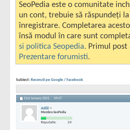
SeoPedia este o comunitate inc
un cont, trebuie să răspundeți la
înregistrare. Completarea acesto
însă modul în care sunt completa
si politica Seopedia
. Primul post 
Prezentare forumisti
.
Subiect:
Recenzii pe Google / Facebook
21st January 2021,
09:57
Adiiii
Membru SeoPedia
Reputatie:
24