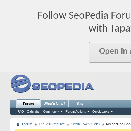
Follow SeoPedia For
with Tapa
Open in
Forum
What's New?
Spy
FAQ
Calendar
Community
Forum Actions
Quick Links
Forum
The Marketplace
Servicii web / Jobs
Recenzii pe Goo