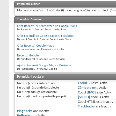
Informații subiect
Momentan este/sunt 1 utilizator(i) care navighează în acest subiect.
(0 m
Thread-uri Similare
Ofer Recenzii si promovare pe Google Maps
De Rapsodia în forumul Servicii web / Jobs
Ofer recenzii pe Google Maps si Facebook
De Ionut Cosmin în forumul Servicii web / Jobs
Ofer Recenzii Google Maps
De impelo în forumul Servicii web / Jobs
Recenzii Google
De mindagainst în forumul Cereri Servicii
Ajutor Recenzii Google Maps / Business
De Razvan Badu în forumul Google
Permisiuni postare
Nu puteţi
posta subiecte noi.
Codul BB
este
Activ
Nu puteţi
răspunde la subiecte
Zâmbete
este
Activ
Nu puteţi
adăuga ataşamente
Codul
[IMG]
este
Activ
Nu puteţi
modifica posturile proprii
[VIDEO]
code is
Activ
Codul HTML este
Inactiv
Trackbacks
are
Inactiv
Pingbacks
are
Inactiv
Refbacks
are
Activ