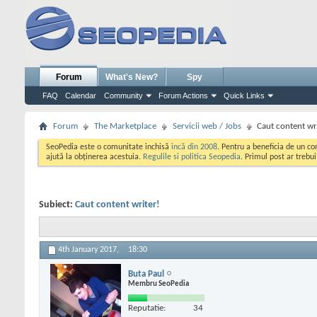
Forum
What's New?
Spy
FAQ
Calendar
Community
Forum Actions
Quick Links
Forum
The Marketplace
Servicii web / Jobs
Caut content wr
SeoPedia este o comunitate inchisă
incă din 2008
. Pentru a beneficia de un c
ajută la obținerea acestuia.
Regulile si politica Seopedia
. Primul post ar trebu
Subiect:
Caut content writer!
4th January 2017,
18:30
Buta Paul
Membru SeoPedia
Reputatie:
34