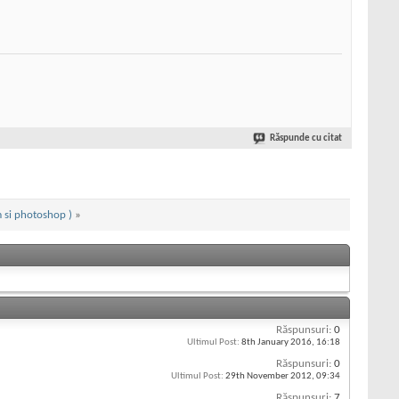
Răspunde cu citat
 si photoshop )
»
Răspunsuri:
0
Ultimul Post:
8th January 2016,
16:18
Răspunsuri:
0
Ultimul Post:
29th November 2012,
09:34
Răspunsuri:
7