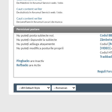
De Maldinii în forumul Servicii web / Jobs
Caut content writer
De dublutz în forumul Servicii web / Jobs
Caut content writer
De LensFlare în forumul Locuri de munca
Permisiuni postare
Nu puteţi
posta subiecte noi.
Codul B
Nu puteţi
răspunde la subiecte
Zâmbet
Nu puteţi
adăuga ataşamente
Codul
[I
Nu puteţi
modifica posturile proprii
[VIDEO]
Codul H
Trackbac
Pingbacks
are
Inactiv
Refbacks
are
Activ
Reguli Fo