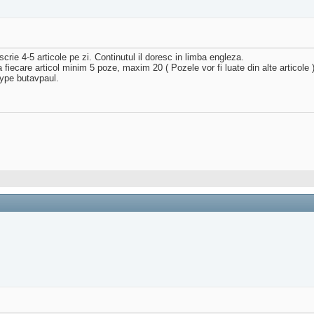
rie 4-5 articole pe zi. Continutul il doresc in limba engleza.
la fiecare articol minim 5 poze, maxim 20 ( Pozele vor fi luate din alte articole 
kype butavpaul.