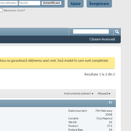
Ajutor
Înregistrare
Memorez Cont?
Căutare Avansată
cestora nu garantează obținerea unui cont, însă modul în care sunt completate
Rezultate 1 la 2 din 2
Instrumente subiect
Afișează
#1
Data înscrierii
7th February
2008
Locaţie
Cluj Napoca
Vârstă
36
Posturi
371
Putere Rep
34