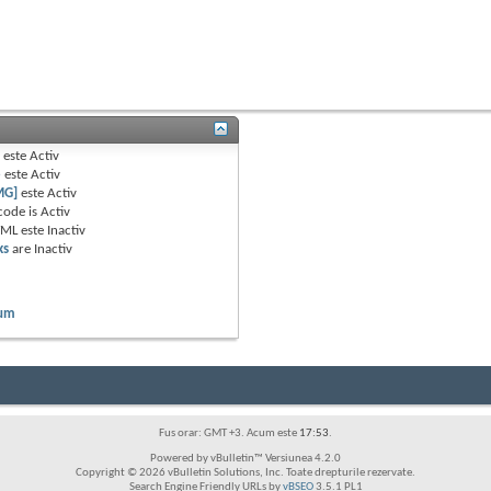
B
este
Activ
e
este
Activ
MG]
este
Activ
code is
Activ
TML este
Inactiv
ks
are
Inactiv
rum
Fus orar: GMT +3. Acum este
17:53
.
Powered by vBulletin™ Versiunea 4.2.0
Copyright © 2026 vBulletin Solutions, Inc. Toate drepturile rezervate.
Search Engine Friendly URLs by
vBSEO
3.5.1 PL1