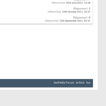
Ultimul Post:
26th June 2012,
16:28
Răspunsuri:
1
Ultimul Post:
24th October 2011,
10:27
Răspunsuri:
0
Ultimul Post:
12th September 2011,
05:41
SeoPedia Forum
Arhivă
Sus