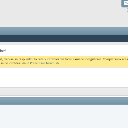
iter!
ont, trebuie să răspundeți la cele 5 întrebări din formularul de înregistrare. Completarea a
i să fie intotdeauna in
Prezentare forumisti
.