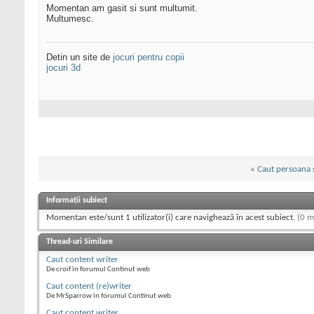
Momentan am gasit si sunt multumit.
Multumesc.
Detin un site de
jocuri pentru copii
jocuri 3d
«
Caut persoana 
Informații subiect
Momentan este/sunt 1 utilizator(i) care navighează în acest subiect.
(0 m
Thread-uri Similare
Caut content writer
De croif în forumul Continut web
Caut content (re)writer
De MrSparrow în forumul Continut web
Caut content writer