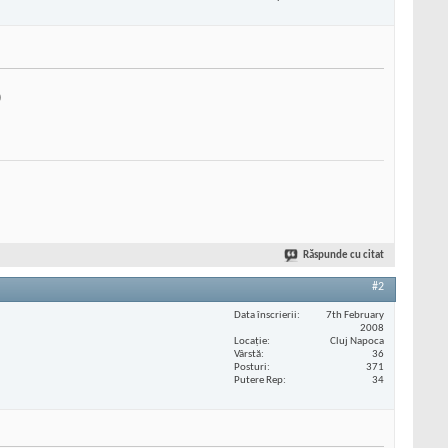
)
Răspunde cu citat
#2
Data înscrierii
7th February
2008
Locaţie
Cluj Napoca
Vârstă
36
Posturi
371
Putere Rep
34