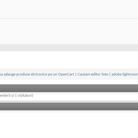
sa adauge produse elctronice pe un OpenCart
|
Cautam editor foto ( adobe lightroom
embrii și 1 vizitatori)