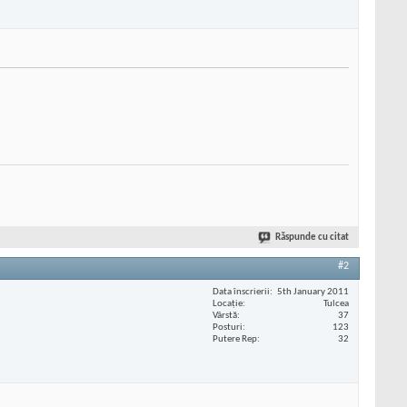
Răspunde cu citat
#2
Data înscrierii
5th January 2011
Locaţie
Tulcea
Vârstă
37
Posturi
123
Putere Rep
32