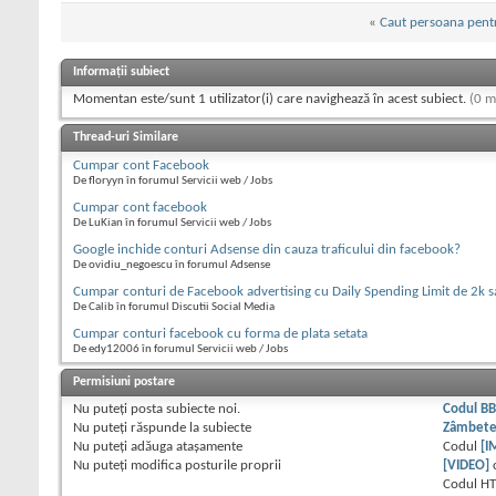
«
Caut persoana pent
Informații subiect
Momentan este/sunt 1 utilizator(i) care navighează în acest subiect.
(0 m
Thread-uri Similare
Cumpar cont Facebook
De floryyn în forumul Servicii web / Jobs
Cumpar cont facebook
De LuKian în forumul Servicii web / Jobs
Google inchide conturi Adsense din cauza traficului din facebook?
De ovidiu_negoescu în forumul Adsense
Cumpar conturi de Facebook advertising cu Daily Spending Limit de 2k s
De Calib în forumul Discutii Social Media
Cumpar conturi facebook cu forma de plata setata
De edy12006 în forumul Servicii web / Jobs
Permisiuni postare
Nu puteţi
posta subiecte noi.
Codul B
Nu puteţi
răspunde la subiecte
Zâmbet
Nu puteţi
adăuga ataşamente
Codul
[I
Nu puteţi
modifica posturile proprii
[VIDEO]
Codul H