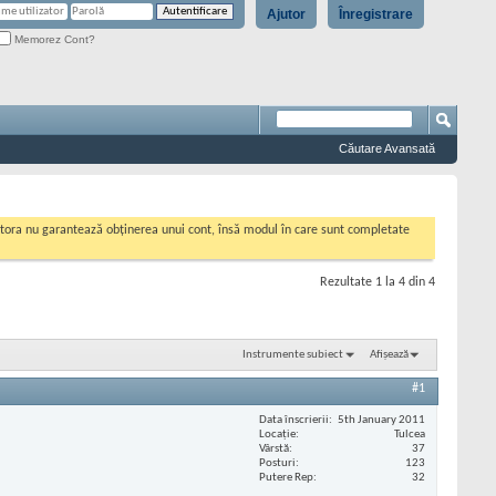
Ajutor
Înregistrare
Memorez Cont?
Căutare Avansată
cestora nu garantează obținerea unui cont, însă modul în care sunt completate
Rezultate 1 la 4 din 4
Instrumente subiect
Afișează
#1
Data înscrierii
5th January 2011
Locaţie
Tulcea
Vârstă
37
Posturi
123
Putere Rep
32