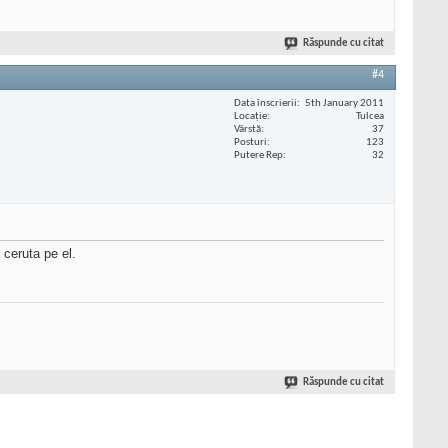
Răspunde cu citat
#4
Data înscrierii
5th January 2011
Locaţie
Tulcea
Vârstă
37
Posturi
123
Putere Rep
32
 ceruta pe el.
Răspunde cu citat