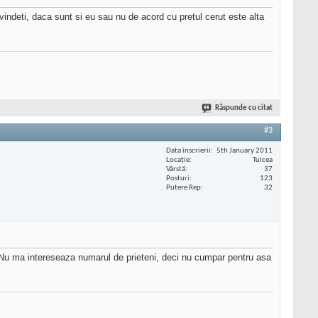
vindeti, daca sunt si eu sau nu de acord cu pretul cerut este alta
Răspunde cu citat
#3
Data înscrierii
5th January 2011
Locaţie
Tulcea
Vârstă
37
Posturi
123
Putere Rep
32
 Nu ma intereseaza numarul de prieteni, deci nu cumpar pentru asa