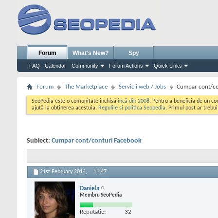
Forum
What's New?
Spy
FAQ
Calendar
Community
Forum Actions
Quick Links
Forum
The Marketplace
Servicii web / Jobs
Cumpar cont/co
SeoPedia este o comunitate inchisă
incă din 2008
. Pentru a beneficia de un c
ajută la obținerea acestuia.
Regulile si politica Seopedia
. Primul post ar trebu
Subiect:
Cumpar cont/conturi Facebook
21st February 2014,
11:47
Daniela
Membru SeoPedia
Reputatie:
32