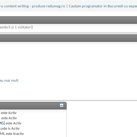
ru content writing - produse redumag.ro
|
Cautam programator in Bucuresti cu expe
embrii și 1 vizitatori)
au mai mult
B
este
Activ
e
este
Activ
MG]
este
Activ
code is
Activ
TML este
Inactiv