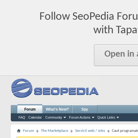
Follow SeoPedia For
with Tapa
Open in
Forum
What's New?
Spy
FAQ
Calendar
Community
Forum Actions
Quick Links
Forum
The Marketplace
Servicii web / Jobs
Caut programato