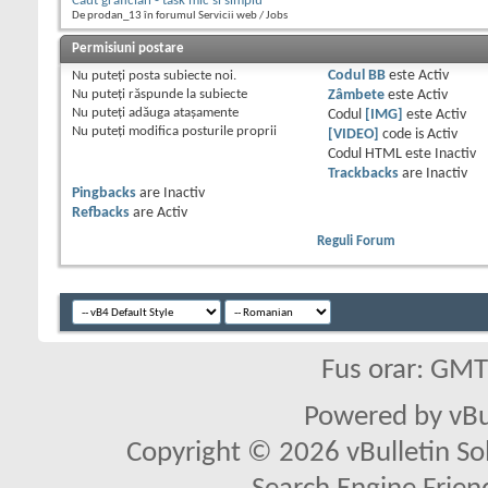
Caut grafician - task mic si simplu
De prodan_13 în forumul Servicii web / Jobs
Permisiuni postare
Nu puteţi
posta subiecte noi.
Codul BB
este
Activ
Nu puteţi
răspunde la subiecte
Zâmbete
este
Activ
Nu puteţi
adăuga ataşamente
Codul
[IMG]
este
Activ
Nu puteţi
modifica posturile proprii
[VIDEO]
code is
Activ
Codul HTML este
Inactiv
Trackbacks
are
Inactiv
Pingbacks
are
Inactiv
Refbacks
are
Activ
Reguli Forum
Fus orar: GM
Powered by vBu
Copyright © 2026 vBulletin Solu