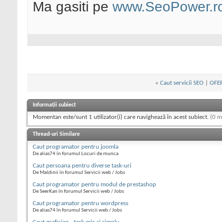
Ma gasiti pe
www.SeoPower.r
«
Caut servicii SEO
|
OFER
Informații subiect
Momentan este/sunt 1 utilizator(i) care navighează în acest subiect.
(0 m
Thread-uri Similare
Caut programator pentru joomla
De alias74 în forumul Locuri de munca
Caut persoana pentru diverse task-uri
De Maldinii în forumul Servicii web / Jobs
Caut programator pentru modul de prestashop
De SeerKan în forumul Servicii web / Jobs
Caut programator pentru wordpress
De alias74 în forumul Servicii web / Jobs