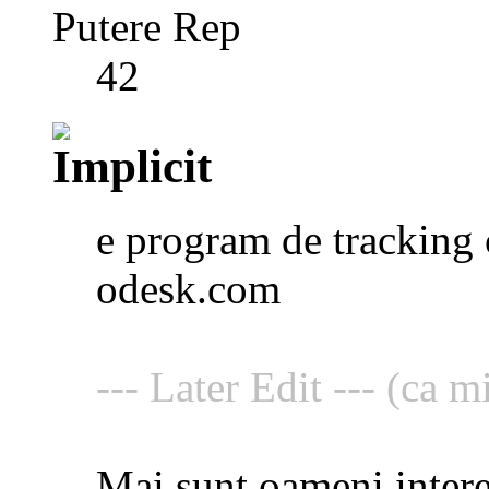
Putere Rep
42
e program de tracking c
odesk.com
--- Later Edit --- (ca m
Mai sunt oameni intere