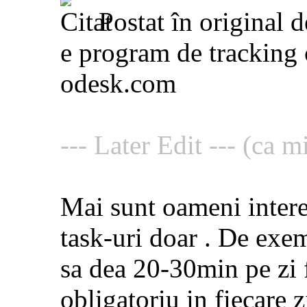
Postat în original 
e program de tracking c
odesk.com
--- Later Edit --- (ca m
Mai sunt oameni intere
task-uri doar . De exe
sa dea 20-30min pe zi f
obligatoriu in fiecare z