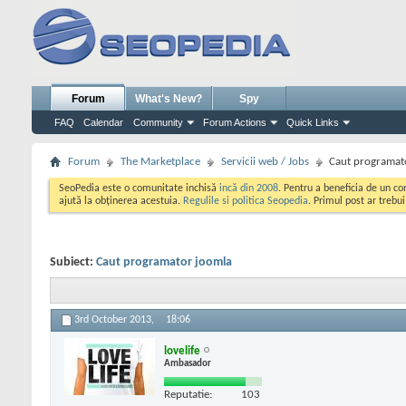
Forum
What's New?
Spy
FAQ
Calendar
Community
Forum Actions
Quick Links
Forum
The Marketplace
Servicii web / Jobs
Caut programat
SeoPedia este o comunitate inchisă
incă din 2008
. Pentru a beneficia de un c
ajută la obținerea acestuia.
Regulile si politica Seopedia
. Primul post ar trebu
Subiect:
Caut programator joomla
3rd October 2013,
18:06
lovelife
Ambasador
Reputatie:
103