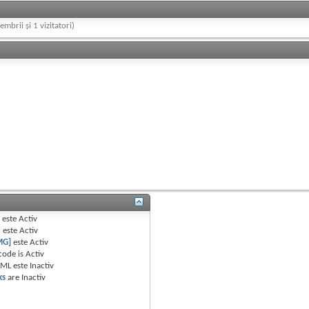
embrii și 1 vizitatori)
B
este
Activ
e
este
Activ
MG]
este
Activ
code is
Activ
TML este
Inactiv
ks
are
Inactiv