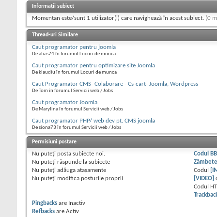
Informații subiect
Momentan este/sunt 1 utilizator(i) care navighează în acest subiect.
(0 m
Thread-uri Similare
Caut programator pentru joomla
De alias74 în forumul Locuri de munca
Caut programator pentru optimizare site Joomla
De klaudiu în forumul Locuri de munca
Caut Programator CMS- Colaborare - Cs-cart- Joomla, Wordpress
De Tom în forumul Servicii web / Jobs
Caut programator Joomla
De Marylina în forumul Servicii web / Jobs
Caut programator PHP/ web dev pt. CMS joomla
De siona73 în forumul Servicii web / Jobs
Permisiuni postare
Nu puteţi
posta subiecte noi.
Codul B
Nu puteţi
răspunde la subiecte
Zâmbet
Nu puteţi
adăuga ataşamente
Codul
[I
Nu puteţi
modifica posturile proprii
[VIDEO]
Codul H
Trackbac
Pingbacks
are
Inactiv
Refbacks
are
Activ