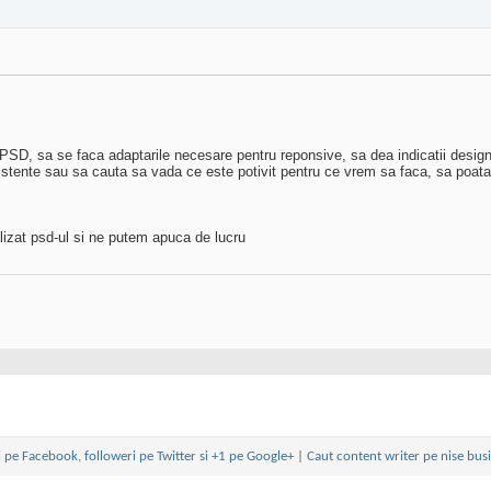
SD, sa se faca adaptarile necesare pentru reponsive, sa dea indicatii design
istente sau sa cauta sa vada ce este potivit pentru ce vrem sa faca, sa poat
lizat psd-ul si ne putem apuca de lucru
 pe Facebook, followeri pe Twitter si +1 pe Google+
|
Caut content writer pe nise bus