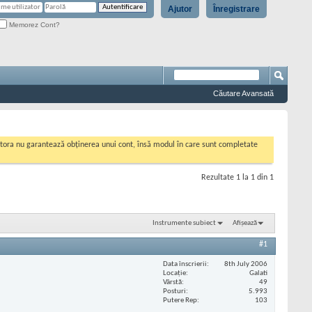
Ajutor
Înregistrare
Memorez Cont?
Căutare Avansată
cestora nu garantează obținerea unui cont, însă modul în care sunt completate
Rezultate 1 la 1 din 1
Instrumente subiect
Afișează
#1
Data înscrierii
8th July 2006
Locaţie
Galati
Vârstă
49
Posturi
5.993
Putere Rep
103