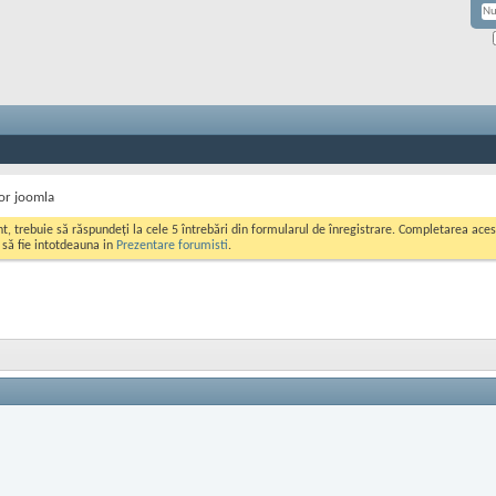
or joomla
ont, trebuie să răspundeți la cele 5 întrebări din formularul de înregistrare. Completarea a
i să fie intotdeauna in
Prezentare forumisti
.