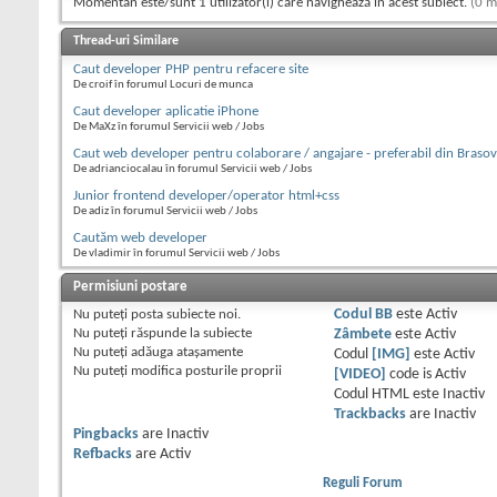
Momentan este/sunt 1 utilizator(i) care navighează în acest subiect.
(0 m
Thread-uri Similare
Caut developer PHP pentru refacere site
De croif în forumul Locuri de munca
Caut developer aplicatie iPhone
De MaXz în forumul Servicii web / Jobs
Caut web developer pentru colaborare / angajare - preferabil din Brasov
De adrianciocalau în forumul Servicii web / Jobs
Junior frontend developer/operator html+css
De adiz în forumul Servicii web / Jobs
Cautăm web developer
De vladimir în forumul Servicii web / Jobs
Permisiuni postare
Nu puteţi
posta subiecte noi.
Codul BB
este
Activ
Nu puteţi
răspunde la subiecte
Zâmbete
este
Activ
Nu puteţi
adăuga ataşamente
Codul
[IMG]
este
Activ
Nu puteţi
modifica posturile proprii
[VIDEO]
code is
Activ
Codul HTML este
Inactiv
Trackbacks
are
Inactiv
Pingbacks
are
Inactiv
Refbacks
are
Activ
Reguli Forum