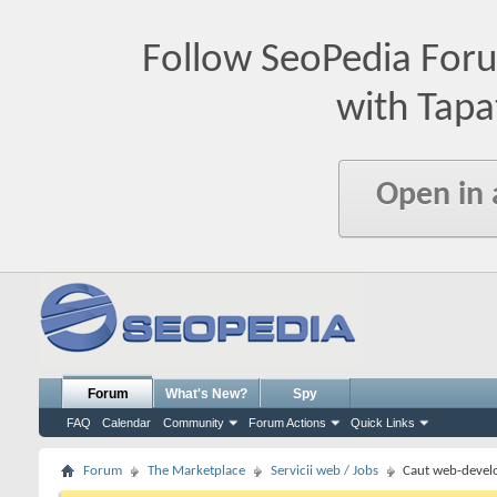
Follow SeoPedia For
with Tapa
Open in
Forum
What's New?
Spy
FAQ
Calendar
Community
Forum Actions
Quick Links
Forum
The Marketplace
Servicii web / Jobs
Caut web-devel