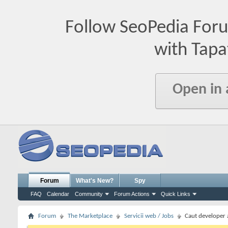
Follow SeoPedia For
with Tapa
Open in
Forum
What's New?
Spy
FAQ
Calendar
Community
Forum Actions
Quick Links
Forum
The Marketplace
Servicii web / Jobs
Caut developer 