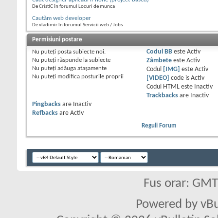
De CristiC în forumul Locuri de munca
Cautăm web developer
De vladimir în forumul Servicii web / Jobs
Permisiuni postare
Nu puteţi
posta subiecte noi.
Codul BB
este
Activ
Nu puteţi
răspunde la subiecte
Zâmbete
este
Activ
Nu puteţi
adăuga ataşamente
Codul
[IMG]
este
Activ
Nu puteţi
modifica posturile proprii
[VIDEO]
code is
Activ
Codul HTML este
Inactiv
Trackbacks
are
Inactiv
Pingbacks
are
Inactiv
Refbacks
are
Activ
Reguli Forum
Fus orar: GM
Powered by vBu