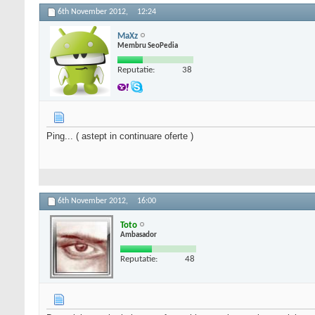
6th November 2012,
12:24
MaXz
Membru SeoPedia
Reputatie:
38
Ping... ( astept in continuare oferte )
6th November 2012,
16:00
Toto
Ambasador
Reputatie:
48