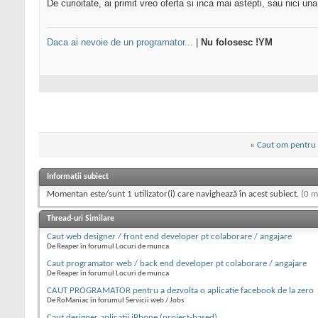
De curioitate, ai primit vreo oferta si inca mai astepti, sau nici 
Daca ai nevoie de un programator...
|
Nu folosesc !YM
«
Caut om pentru
Informații subiect
Momentan este/sunt 1 utilizator(i) care navighează în acest subiect.
(0 m
Thread-uri Similare
Caut web designer / front end developer pt colaborare / angajare
De Reaper în forumul Locuri de munca
Caut programator web / back end developer pt colaborare / angajare
De Reaper în forumul Locuri de munca
CAUT PROGRAMATOR pentru a dezvolta o aplicatie facebook de la zero
De RoManiac în forumul Servicii web / Jobs
Caut designer aplicatii iPhone (project-based)