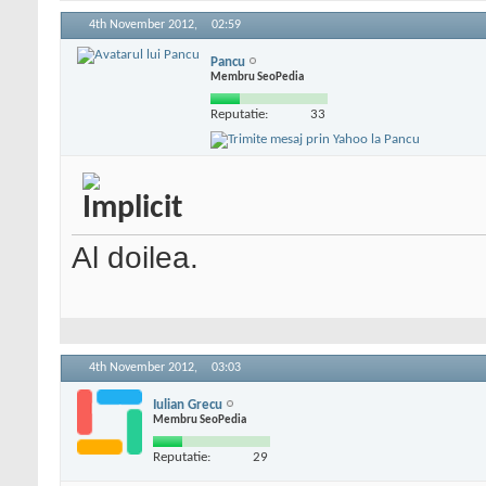
4th November 2012,
02:59
Pancu
Membru SeoPedia
Reputatie:
33
Al doilea.
4th November 2012,
03:03
Iulian Grecu
Membru SeoPedia
Reputatie:
29