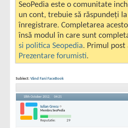
SeoPedia este o comunitate inc
un cont, trebuie să răspundeți la
înregistrare. Completarea acesto
însă modul în care sunt completa
si politica Seopedia
. Primul post 
Prezentare forumisti
.
Subiect:
Vând Fani FaceBook
18th October 2012,
04:21
Iulian Grecu
Membru SeoPedia
Reputatie:
29