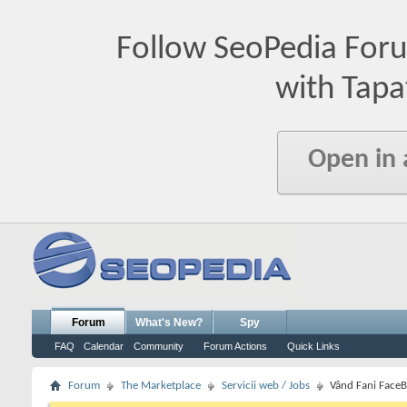
Follow SeoPedia For
with Tapa
Open in
Forum
What's New?
Spy
FAQ
Calendar
Community
Forum Actions
Quick Links
Forum
The Marketplace
Servicii web / Jobs
Vând Fani Face