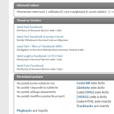
Informații subiect
Momentan este/sunt 1 utilizator(i) care navighează în acest subiect.
(0 m
Thread-uri Similare
Vand fani facebook
De Pancu în forumul Servicii web / Jobs
Vand fani facebook la preturi bune
De Vali Mihalcea în forumul Link-uri/Bannere
vand fani / like-uri facebook ieftin
De djgabor în forumul Metode de promovare, Analiza trafic.
Vand pagina facebook 12,953 fani
De buicky în forumul Servicii web / Jobs
Vand Fani Facebook
De Shumy în forumul Servicii web / Jobs
Permisiuni postare
Nu puteţi
posta subiecte noi.
Codul BB
este
Activ
Nu puteţi
răspunde la subiecte
Zâmbete
este
Activ
Nu puteţi
adăuga ataşamente
Codul
[IMG]
este
Activ
Nu puteţi
modifica posturile proprii
[VIDEO]
code is
Activ
Codul HTML este
Inactiv
Trackbacks
are
Inactiv
Pingbacks
are
Inactiv