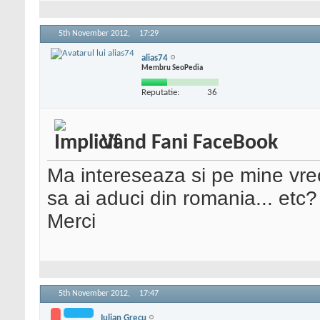
5th November 2012,
17:29
alias74
Membru SeoPedia
Reputatie:
36
Vând Fani FaceBook
Ma intereseaza si pe mine vreo 
sa ai aduci din romania... etc?
Merci
5th November 2012,
17:47
Iulian Grecu