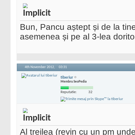
Bun, Pancu aștept și de la ti
asemenea și pe al 3-lea dorito
4th November 2012,
03:31
tiberiur
Membru SeoPedia
Reputatie:
32
Al treilea (revin cu un pm unde 