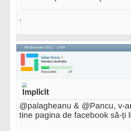
.
5th November 2012,
17:09
Iulian Grecu
Membru SeoPedia
Reputatie:
29
@palagheanu & @Pancu, v-am tr
tine pagina de facebook să-ți li