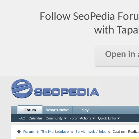
Follow SeoPedia For
with Tapa
Open in
Forum
What's New?
Spy
FAQ
Calendar
Community
Forum Actions
Quick Links
Forum
The Marketplace
Servicii web / Jobs
Caut om: Realiz