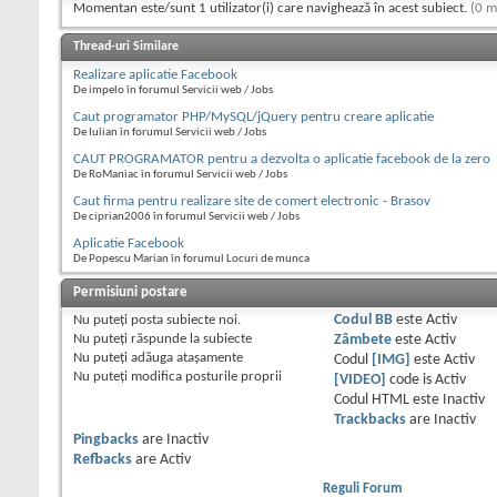
Momentan este/sunt 1 utilizator(i) care navighează în acest subiect.
(0 m
Thread-uri Similare
Realizare aplicatie Facebook
De impelo în forumul Servicii web / Jobs
Caut programator PHP/MySQL/jQuery pentru creare aplicatie
De Iulian în forumul Servicii web / Jobs
CAUT PROGRAMATOR pentru a dezvolta o aplicatie facebook de la zero
De RoManiac în forumul Servicii web / Jobs
Caut firma pentru realizare site de comert electronic - Brasov
De ciprian2006 în forumul Servicii web / Jobs
Aplicatie Facebook
De Popescu Marian în forumul Locuri de munca
Permisiuni postare
Nu puteţi
posta subiecte noi.
Codul BB
este
Activ
Nu puteţi
răspunde la subiecte
Zâmbete
este
Activ
Nu puteţi
adăuga ataşamente
Codul
[IMG]
este
Activ
Nu puteţi
modifica posturile proprii
[VIDEO]
code is
Activ
Codul HTML este
Inactiv
Trackbacks
are
Inactiv
Pingbacks
are
Inactiv
Refbacks
are
Activ
Reguli Forum