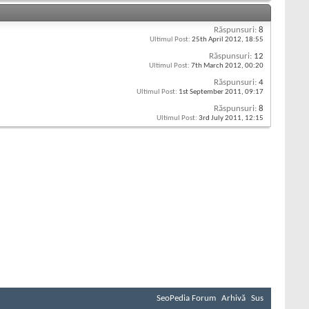
Răspunsuri:
8
Ultimul Post:
25th April 2012,
18:55
Răspunsuri:
12
Ultimul Post:
7th March 2012,
00:20
Răspunsuri:
4
Ultimul Post:
1st September 2011,
09:17
Răspunsuri:
8
Ultimul Post:
3rd July 2011,
12:15
SeoPedia Forum
Arhivă
Sus