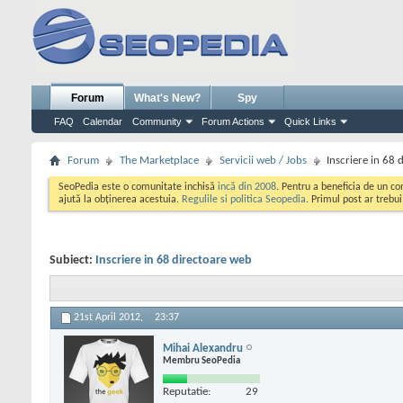
Forum
What's New?
Spy
FAQ
Calendar
Community
Forum Actions
Quick Links
Forum
The Marketplace
Servicii web / Jobs
Inscriere in 68 
SeoPedia este o comunitate inchisă
incă din 2008
. Pentru a beneficia de un c
ajută la obținerea acestuia.
Regulile si politica Seopedia
. Primul post ar trebu
Subiect:
Inscriere in 68 directoare web
21st April 2012,
23:37
Mihai Alexandru
Membru SeoPedia
Reputatie:
29