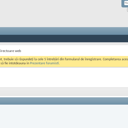
directoare web
ont, trebuie să răspundeți la cele 5 întrebări din formularul de înregistrare. Completarea a
i să fie intotdeauna in
Prezentare forumisti
.