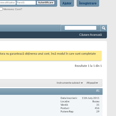
Ajutor
Înregistrare
Memorez Cont?
Căutare Avansată
cestora nu garantează obținerea unui cont, însă modul în care sunt completate
Rezultate 1 la 1 din 1
Instrumente subiect
Afișează
#1
Data înscrierii
11th July 2011
Locaţie
Buzau
Vârstă
31
Posturi
456
Putere Rep
29