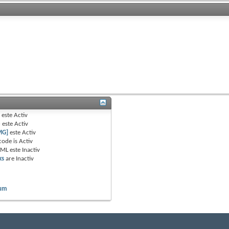
B
este
Activ
e
este
Activ
MG]
este
Activ
code is
Activ
TML este
Inactiv
ks
are
Inactiv
rum