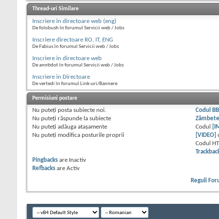
Thread-uri Similare
Inscriere in directoare web (eng)
De folobush în forumul Servicii web / Jobs
Inscriere directoare RO, IT, ENG
De Fabius în forumul Servicii web / Jobs
Inscriere in directoare web
De anntidot în forumul Servicii web / Jobs
Inscriere in Directoare
De vertedi în forumul Link-uri/Bannere
Permisiuni postare
Nu puteţi
posta subiecte noi.
Codul B
Nu puteţi
răspunde la subiecte
Zâmbet
Nu puteţi
adăuga ataşamente
Codul
[I
Nu puteţi
modifica posturile proprii
[VIDEO]
Codul H
Trackbac
Pingbacks
are
Inactiv
Refbacks
are
Activ
Reguli Fo