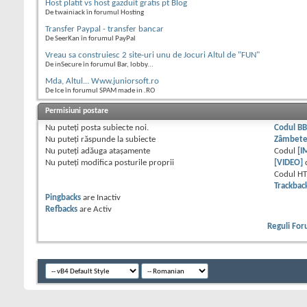
Host platit vs host gazduit gratis pt Blog
De twainiack în forumul Hosting
Transfer Paypal - transfer bancar
De SeerKan în forumul PayPal
Vreau sa construiesc 2 site-uri unu de Jocuri Altul de "FUN"
De inSecure în forumul Bar, lobby...
Mda, Altul... Www.juniorsoft.ro
De Ice în forumul SPAM made in .RO
Permisiuni postare
Nu puteţi
posta subiecte noi.
Codul B
Nu puteţi
răspunde la subiecte
Zâmbet
Nu puteţi
adăuga ataşamente
Codul
[I
Nu puteţi
modifica posturile proprii
[VIDEO]
Codul H
Trackbac
Pingbacks
are
Inactiv
Refbacks
are
Activ
Reguli Fo