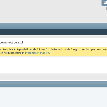
 pe un host pe altul
ont, trebuie să răspundeți la cele 5 întrebări din formularul de înregistrare. Completarea a
i să fie intotdeauna in
Prezentare forumisti
.