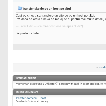
Transfer site de pe un host pe altul
Caut pe cineva sa transfere un site de pe un host pe altul.
PM daca se oferă cineva sa mă ajute si pentru mai multe detalii, o
--- Later Edit --- (ca mi-a fost lene sa apas "Edit")
Se poate inchide.
«
vand 
Informații subiect
Momentan este/sunt 1 utilizator(i) care navighează în acest subiect.
(0 m
Thread-uri Similare
Transfer domeniu + host
De valentin în forumul Hosting