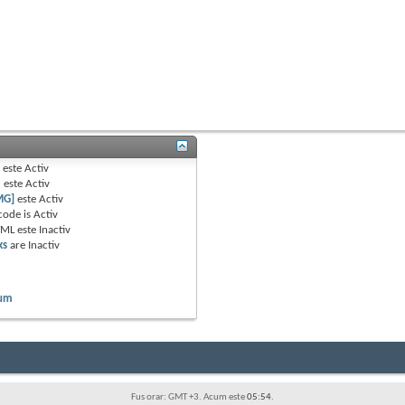
B
este
Activ
e
este
Activ
MG]
este
Activ
code is
Activ
TML este
Inactiv
ks
are
Inactiv
rum
Fus orar: GMT +3. Acum este
05:54
.