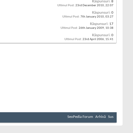
Răspunsuri:
8
Ultimul Post:
23rd December 2010,
22:07
Răspunsuri:
0
Ultimul Post:
7th January 2010,
03:27
Răspunsuri:
17
Ultimul Post:
26th January 2009,
10:38
Răspunsuri:
0
Ultimul Post:
23rd April 2006,
15:41
SeoPedia Forum
Arhivă
Sus