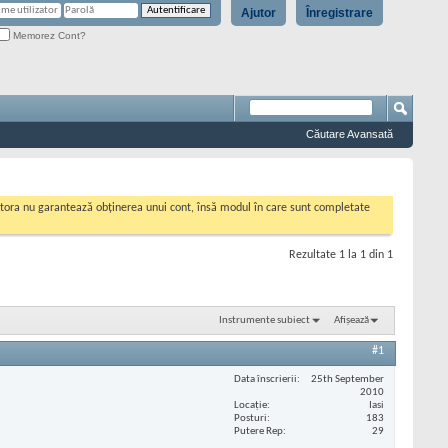
Ajutor
Înregistrare
Memorez Cont?
Căutare Avansată
cestora nu garantează obținerea unui cont, însă modul în care sunt completate
Rezultate 1 la 1 din 1
Instrumente subiect
Afișează
#1
Data înscrierii
25th September
2010
Locaţie
Iasi
Posturi
183
Putere Rep
29