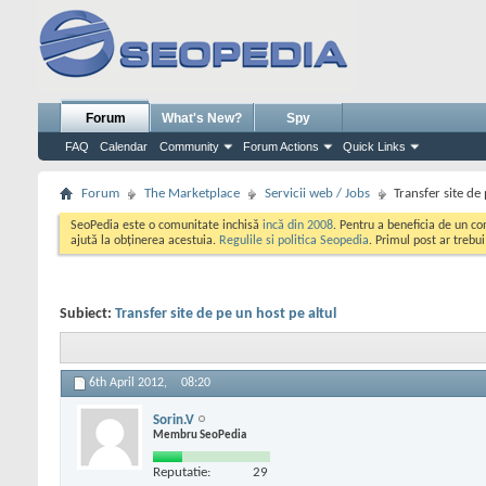
Forum
What's New?
Spy
FAQ
Calendar
Community
Forum Actions
Quick Links
Forum
The Marketplace
Servicii web / Jobs
Transfer site de
SeoPedia este o comunitate inchisă
incă din 2008
. Pentru a beneficia de un c
ajută la obținerea acestuia.
Regulile si politica Seopedia
. Primul post ar trebu
Subiect:
Transfer site de pe un host pe altul
6th April 2012,
08:20
Sorin.V
Membru SeoPedia
Reputatie:
29