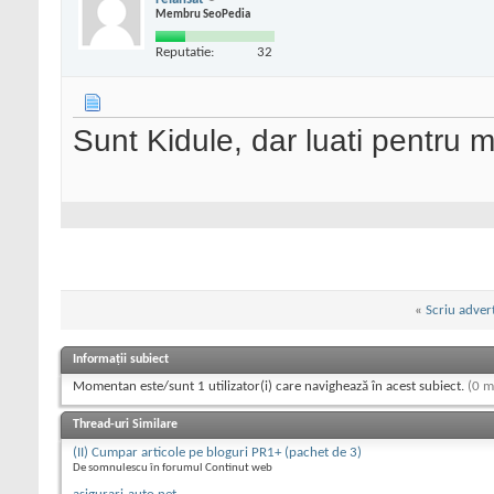
Membru SeoPedia
Reputatie:
32
Sunt Kidule, dar luati pentru
«
Scriu advert
Informații subiect
Momentan este/sunt 1 utilizator(i) care navighează în acest subiect.
(0 m
Thread-uri Similare
(II) Cumpar articole pe bloguri PR1+ (pachet de 3)
De somnulescu în forumul Continut web