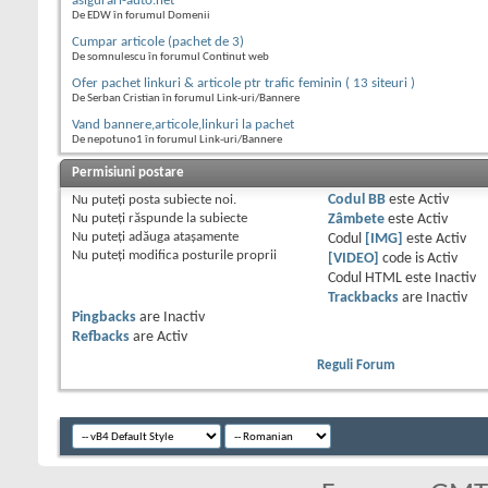
asigurari-auto.net
De EDW în forumul Domenii
Cumpar articole (pachet de 3)
De somnulescu în forumul Continut web
Ofer pachet linkuri & articole ptr trafic feminin ( 13 siteuri )
De Serban Cristian în forumul Link-uri/Bannere
Vand bannere,articole,linkuri la pachet
De nepotuno1 în forumul Link-uri/Bannere
Permisiuni postare
Nu puteţi
posta subiecte noi.
Codul BB
este
Activ
Nu puteţi
răspunde la subiecte
Zâmbete
este
Activ
Nu puteţi
adăuga ataşamente
Codul
[IMG]
este
Activ
Nu puteţi
modifica posturile proprii
[VIDEO]
code is
Activ
Codul HTML este
Inactiv
Trackbacks
are
Inactiv
Pingbacks
are
Inactiv
Refbacks
are
Activ
Reguli Forum