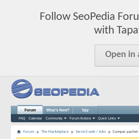
Follow SeoPedia For
with Tapa
Open in
Forum
What's New?
Spy
FAQ
Calendar
Community
Forum Actions
Quick Links
Forum
The Marketplace
Servicii web / Jobs
Cumpar pachet a