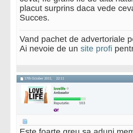
placut surprins daca vede ceva
Succes.
Vand pachet de advertoriale pe
Ai nevoie de un
site profi
pentr
17th October 2011,
22:11
lovelife
Ambasador
Reputatie:
103
Este foarte greu sa aduni memb