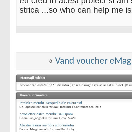
eu cred in acest proiect si am 
strica ...so who can help me 
«
Vand voucher eMag
Informații subiect
Momentan este/sunt 1 utilizator(i) care navighează în acest subiect.
(0 m
Thread-uri Similare
Intalnire membri Seopedia din Bucuresti
De Popescu Marian în forumul Intalniri si Conferinte SeoPedia
newsletter catre membri sau spam
De emilian_anghel în forumul E-mail SPAM
Atentie la unii membri ai forumului
De Ioan Margineanu în forumul Bar, lobby...