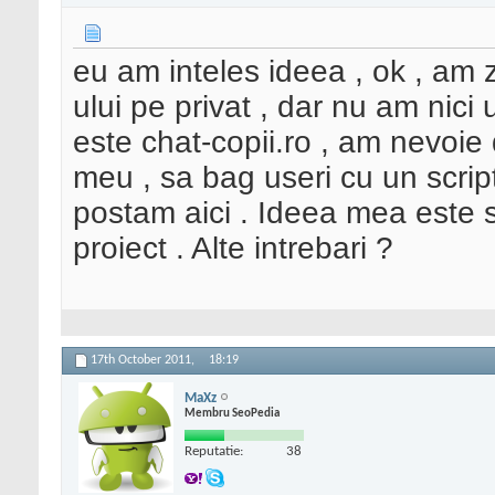
eu am inteles ideea , ok , am 
ului pe privat , dar nu am nici 
este chat-copii.ro , am nevoie de
meu , sa bag useri cu un script
postam aici . Ideea mea este s
proiect . Alte intrebari ?
17th October 2011,
18:19
MaXz
Membru SeoPedia
Reputatie:
38