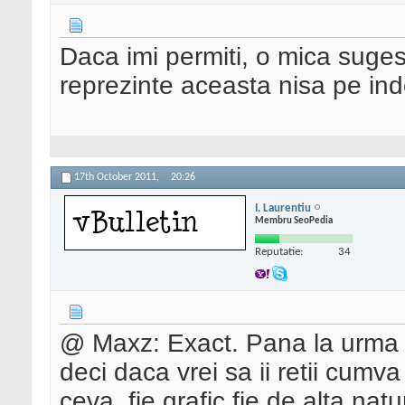
Daca imi permiti, o mica suge
reprezinte aceasta nisa pe ind
17th October 2011,
20:26
I. Laurentiu
Membru SeoPedia
Reputatie:
34
@ Maxz: Exact. Pana la urma s
deci daca vrei sa ii retii cumva 
ceva, fie grafic fie de alta na