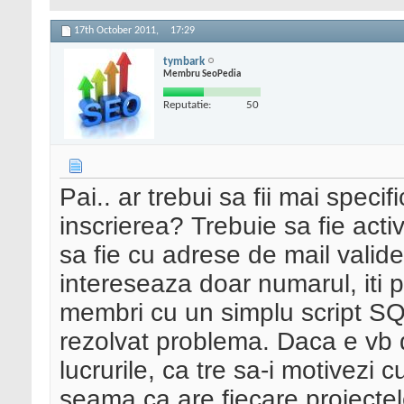
17th October 2011,
17:29
tymbark
Membru SeoPedia
Reputatie:
50
Pai.. ar trebui sa fii mai speci
inscrierea? Trebuie sa fie act
sa fie cu adrese de mail valide
intereseaza doar numarul, iti p
membri cu un simplu script SQL
rezolvat problema. Daca e vb 
lucrurile, ca tre sa-i motivezi c
seama ca are fiecare proiectele