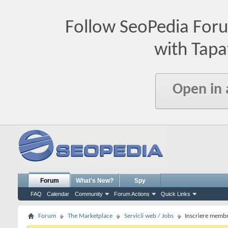
Follow SeoPedia For
with Tapa
Open in
Forum
What's New?
Spy
FAQ
Calendar
Community
Forum Actions
Quick Links
Forum
The Marketplace
Servicii web / Jobs
Inscriere membr