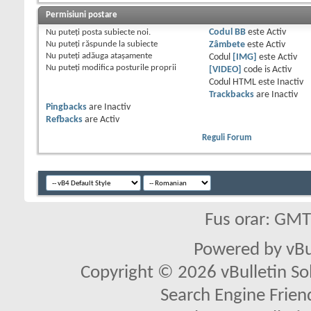
Permisiuni postare
Nu puteţi
posta subiecte noi.
Codul BB
este
Activ
Nu puteţi
răspunde la subiecte
Zâmbete
este
Activ
Nu puteţi
adăuga ataşamente
Codul
[IMG]
este
Activ
Nu puteţi
modifica posturile proprii
[VIDEO]
code is
Activ
Codul HTML este
Inactiv
Trackbacks
are
Inactiv
Pingbacks
are
Inactiv
Refbacks
are
Activ
Reguli Forum
Fus orar: GM
Powered by vBu
Copyright © 2026 vBulletin Solu
Search Engine Frien