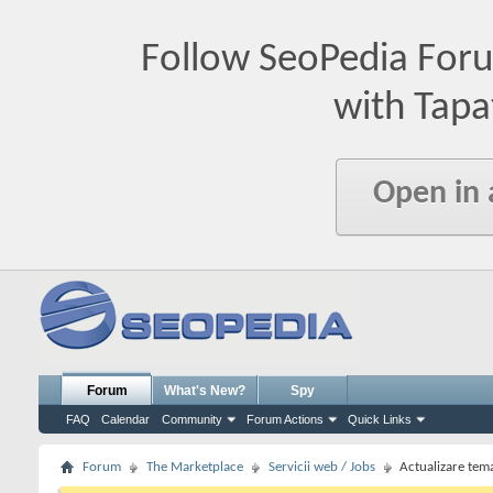
Follow SeoPedia For
with Tapa
Open in
Forum
What's New?
Spy
FAQ
Calendar
Community
Forum Actions
Quick Links
Forum
The Marketplace
Servicii web / Jobs
Actualizare te