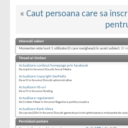
«
Caut persoana care sa inscr
pentru
Informații subiect
Momentan este/sunt 1 utilizator(i) care navighează în acest subiect.
(0 m
Thread-uri Similare
Actualizare continut homepage prin facebook
De marti în forumul Discutii Social Media
Actualizare Copyright SeoPedia
De w!ll în forumul Discutii administrative
Actualizare NS-uri
De w!ll în forumul Hosting
Actualizare regulament
De Cristian Mezei în forumul Regulile si politica noastra
Actualizare Rank Alexa
De ciprian2006 în forumul Discutii generale privind optimizarea si motoarele de caut
Permisiuni postare