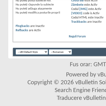
Nu puteţi
posta subiecte noi.
Codul BB
este
Activ
Nu puteţi
răspunde la subiecte
Zâmbete
este
Activ
Nu puteţi
adăuga ataşamente
Codul
[IMG]
este
Activ
Nu puteţi
modifica posturile proprii
[VIDEO]
code is
Activ
Codul HTML este
Inactiv
Trackbacks
are
Inactiv
Pingbacks
are
Inactiv
Refbacks
are
Activ
Reguli Forum
Fus orar: GM
Powered by vBu
Copyright © 2026 vBulletin Solu
Search Engine Frien
Traducere vBullet