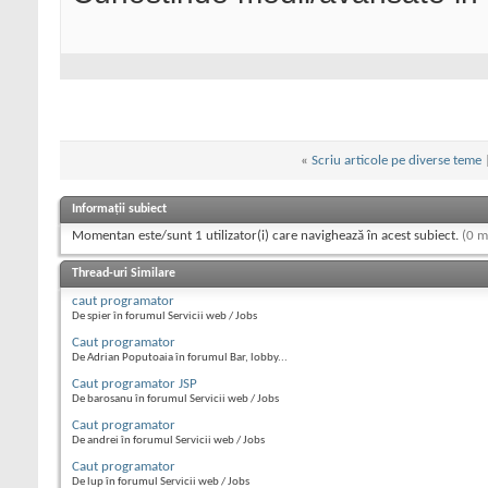
«
Scriu articole pe diverse teme
Informații subiect
Momentan este/sunt 1 utilizator(i) care navighează în acest subiect.
(0 m
Thread-uri Similare
caut programator
De spier în forumul Servicii web / Jobs
Caut programator
De Adrian Poputoaia în forumul Bar, lobby...
Caut programator JSP
De barosanu în forumul Servicii web / Jobs
Caut programator
De andrei în forumul Servicii web / Jobs
Caut programator
De lup în forumul Servicii web / Jobs