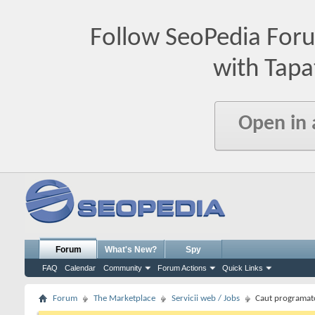
Follow SeoPedia For
with Tapa
Open in
Forum
What's New?
Spy
FAQ
Calendar
Community
Forum Actions
Quick Links
Forum
The Marketplace
Servicii web / Jobs
Caut programat