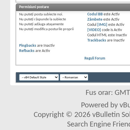
Permisiuni postare
Nu puteţi
posta subiecte noi.
Codul BB
este
Activ
Nu puteţi
răspunde la subiecte
Zâmbete
este
Activ
Nu puteţi
adăuga ataşamente
Codul
[IMG]
este
Activ
Nu puteţi
modifica posturile proprii
[VIDEO]
code is
Activ
Codul HTML este
Inactiv
Trackbacks
are
Inactiv
Pingbacks
are
Inactiv
Refbacks
are
Activ
Reguli Forum
Fus orar: GM
Powered by vBu
Copyright © 2026 vBulletin Solu
Search Engine Frien