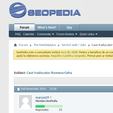
Forum
What's New?
Spy
FAQ
Calendar
Community
Forum Actions
Quick Links
Forum
The Marketplace
Servicii web / Jobs
Caut traducato
SeoPedia este o comunitate inchisă
incă din 2008
. Pentru a beneficia de un c
ajută la obținerea acestuia.
Regulile si politica Seopedia
. Primul post ar trebu
Subiect:
Caut traducator Romana-Ceha
2nd November 2010,
22:26
marcos29
Membru SeoPedia
Reputatie:
35