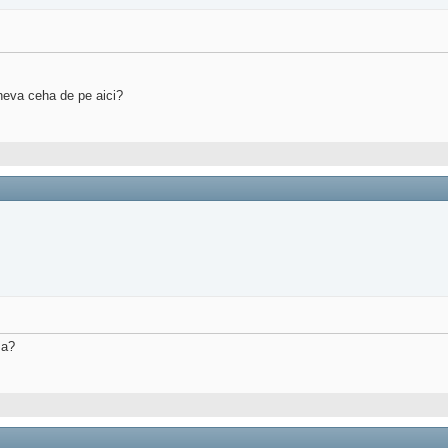
ineva ceha de pe aici?
za?