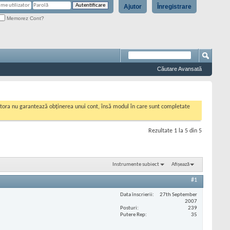
Ajutor
Înregistrare
Memorez Cont?
Căutare Avansată
cestora nu garantează obținerea unui cont, însă modul în care sunt completate
Rezultate 1 la 5 din 5
Instrumente subiect
Afișează
#1
Data înscrierii
27th September
2007
Posturi
239
Putere Rep
35