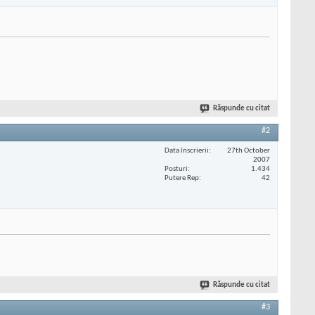
Răspunde cu citat
#2
Data înscrierii
27th October
2007
Posturi
1.434
Putere Rep
42
Răspunde cu citat
#3