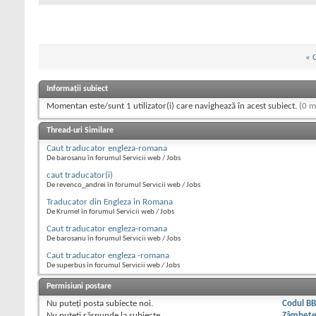
«
Informații subiect
Momentan este/sunt 1 utilizator(i) care navighează în acest subiect.
(0 m
Thread-uri Similare
Caut traducator engleza-romana
De barosanu în forumul Servicii web / Jobs
caut traducator(i)
De revenco_andrei în forumul Servicii web / Jobs
Traducator din Engleza in Romana
De Krumel în forumul Servicii web / Jobs
Caut traducator engleza-romana
De barosanu în forumul Servicii web / Jobs
Caut traducator engleza -romana
De superbus în forumul Servicii web / Jobs
Permisiuni postare
Nu puteţi
posta subiecte noi.
Codul B
Nu puteţi
răspunde la subiecte
Zâmbet