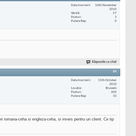
Data înscrierii
16th November
2010
Vârstă
57
Posturi
3
Putere Rep
0
Răspunde cu citat
#4
Data înscrierii
15th October
2010
Locaţie
Brussels
Posturi
604
Putere Rep
33
ri romana-ceha si engleza-ceha, si invers pentru un client. Ce tip