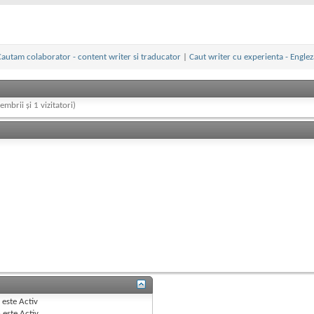
Cautam colaborator - content writer si traducator
|
Caut writer cu experienta - Englez
embrii și 1 vizitatori)
B
este
Activ
e
este
Activ