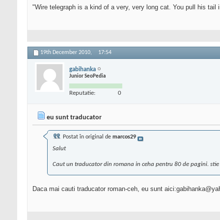
"Wire telegraph is a kind of a very, very long cat. You pull his ta
19th December 2010,
17:54
gabihanka
Junior SeoPedia
Reputatie:
0
eu sunt traducator
Postat în original de
marcos29
Salut
Caut un traducator din romana in ceha pentru 80 de pagini. stie 
Daca mai cauti traducator roman-ceh, eu sunt aici:gabihanka@y