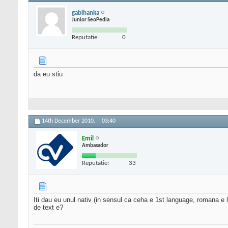
gabihanka
Junior SeoPedia
Reputatie:
0
da eu stiu
14th December 2010,
03:40
Emil
Ambasador
Reputatie:
33
Iti dau eu unul nativ (in sensul ca ceha e 1st language, romana e 
de text e?