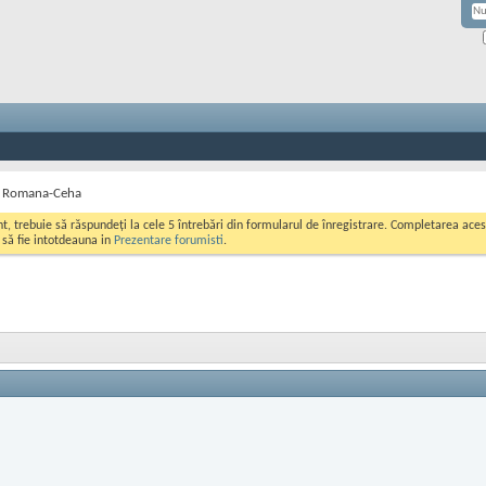
r Romana-Ceha
ont, trebuie să răspundeți la cele 5 întrebări din formularul de înregistrare. Completarea a
i să fie intotdeauna in
Prezentare forumisti
.