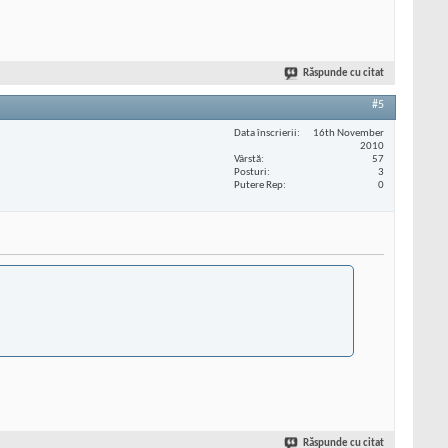
Răspunde cu citat
#5
Data înscrierii
16th November
2010
Vârstă
57
Posturi
3
Putere Rep
0
Răspunde cu citat