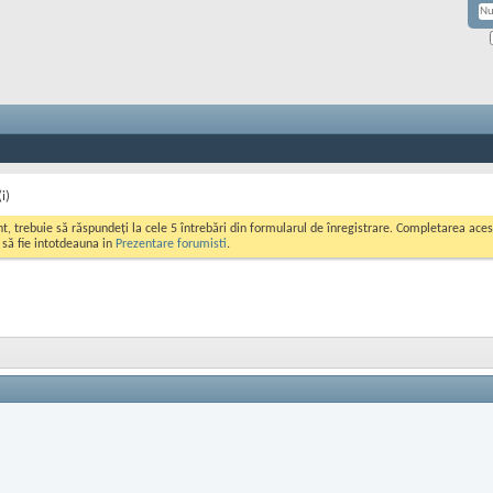
i)
ont, trebuie să răspundeți la cele 5 întrebări din formularul de înregistrare. Completarea a
i să fie intotdeauna in
Prezentare forumisti
.