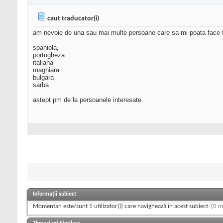
caut traducator(i)
am nevoie de una sau mai multe persoane care sa-mi poata face t
spaniola,
portugheza
italiana
maghiara
bulgara
sarba
astept pm de la persoanele interesate.
Informații subiect
Momentan este/sunt 1 utilizator(i) care navighează în acest subiect.
(0 m