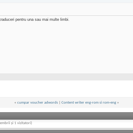
raduceri pentru una sau mai multe limbi.
«
cumpar voucher adwords
|
Content writer eng-rom si rom-eng
»
embrii și 1 vizitatori)