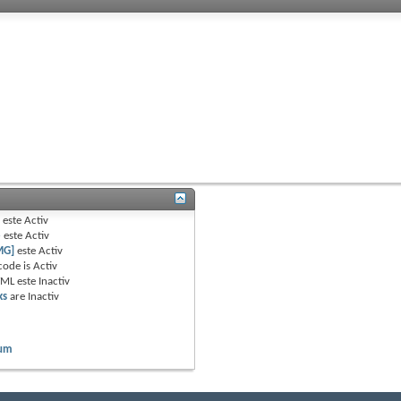
B
este
Activ
e
este
Activ
MG]
este
Activ
code is
Activ
TML este
Inactiv
ks
are
Inactiv
rum