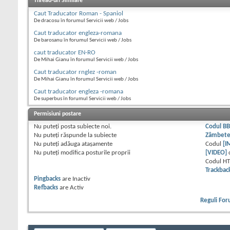
Thread-uri Similare
Caut Traducator Roman - Spaniol
De dracosu în forumul Servicii web / Jobs
Caut traducator engleza-romana
De barosanu în forumul Servicii web / Jobs
caut traducator EN-RO
De Mihai Gianu în forumul Servicii web / Jobs
Caut traducator rnglez -roman
De Mihai Gianu în forumul Servicii web / Jobs
Caut traducator engleza -romana
De superbus în forumul Servicii web / Jobs
Permisiuni postare
Nu puteţi
posta subiecte noi.
Codul B
Nu puteţi
răspunde la subiecte
Zâmbet
Nu puteţi
adăuga ataşamente
Codul
[I
Nu puteţi
modifica posturile proprii
[VIDEO]
Codul H
Trackbac
Pingbacks
are
Inactiv
Refbacks
are
Activ
Reguli Fo