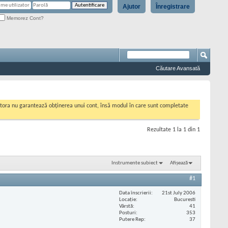
Ajutor
Înregistrare
Memorez Cont?
Căutare Avansată
cestora nu garantează obținerea unui cont, însă modul în care sunt completate
Rezultate 1 la 1 din 1
Instrumente subiect
Afișează
#1
Data înscrierii
21st July 2006
Locaţie
Bucuresti
Vârstă
41
Posturi
353
Putere Rep
37