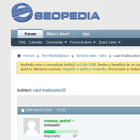
Forum
What's New?
Spy
FAQ
Calendar
Community
Forum Actions
Quick Links
Forum
The Marketplace
Servicii web / Jobs
caut traducator(
SeoPedia este o comunitate inchisă
incă din 2008
. Pentru a beneficia de un c
ajută la obținerea acestuia.
Regulile si politica Seopedia
. Primul post ar trebu
Subiect:
caut traducator(i)
16th March 2010,
17:20
revenco_andrei
Ambasador
Reputatie:
37