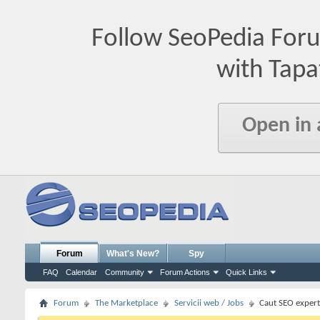
Follow SeoPedia For
with Tapa
Open in
Forum
What's New?
Spy
FAQ
Calendar
Community
Forum Actions
Quick Links
Forum
The Marketplace
Servicii web / Jobs
Caut SEO expert