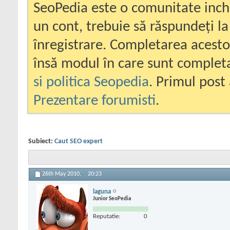
SeoPedia este o comunitate inc
un cont, trebuie să răspundeți la
înregistrare. Completarea acesto
însă modul în care sunt completa
si politica Seopedia
. Primul post 
Prezentare forumisti
.
Subiect:
Caut SEO expert
26th May 2010,
20:23
laguna
Junior SeoPedia
Reputatie:
0