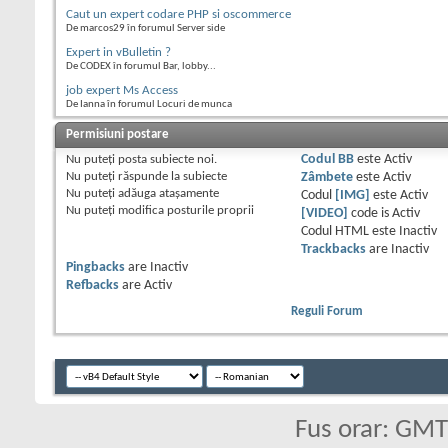
Caut un expert codare PHP si oscommerce
De marcos29 în forumul Server side
Expert in vBulletin ?
De CODEX în forumul Bar, lobby...
job expert Ms Access
De Ianna în forumul Locuri de munca
Permisiuni postare
Nu puteţi
posta subiecte noi.
Codul BB
este
Activ
Nu puteţi
răspunde la subiecte
Zâmbete
este
Activ
Nu puteţi
adăuga ataşamente
Codul
[IMG]
este
Activ
Nu puteţi
modifica posturile proprii
[VIDEO]
code is
Activ
Codul HTML este
Inactiv
Trackbacks
are
Inactiv
Pingbacks
are
Inactiv
Refbacks
are
Activ
Reguli Forum
Fus orar: GM