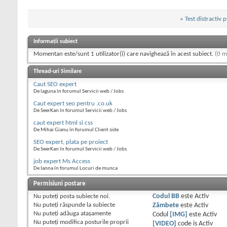
«
Test distractiv 
Informații subiect
Momentan este/sunt 1 utilizator(i) care navighează în acest subiect.
(0 m
Thread-uri Similare
Caut SEO expert
De laguna în forumul Servicii web / Jobs
Caut expert seo pentru .co.uk
De SeerKan în forumul Servicii web / Jobs
caut expert html si css
De Mihai Gianu în forumul Client side
SEO expert, plata pe proiect
De SeerKan în forumul Servicii web / Jobs
job expert Ms Access
De Ianna în forumul Locuri de munca
Permisiuni postare
Nu puteţi
posta subiecte noi.
Codul BB
este
Activ
Nu puteţi
răspunde la subiecte
Zâmbete
este
Activ
Nu puteţi
adăuga ataşamente
Codul
[IMG]
este
Activ
Nu puteţi
modifica posturile proprii
[VIDEO]
code is
Activ