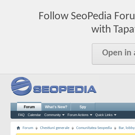
Follow SeoPedia For
with Tapa
Open in
Forum
What's New?
Spy
FAQ
Calendar
Community
Forum Actions
Quick Links
Forum
Chestiuni generale
Comunitatea Seopedia
Bar, lobby.