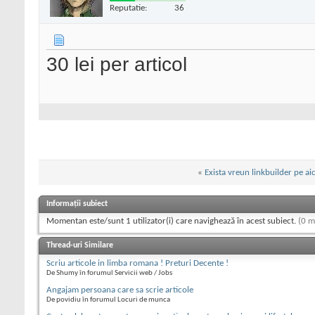
Reputatie:
36
30 lei per articol
«
Exista vreun linkbuilder pe aic
Informații subiect
Momentan este/sunt 1 utilizator(i) care navighează în acest subiect.
(0 m
Thread-uri Similare
Scriu articole in limba romana ! Preturi Decente !
De Shumy în forumul Servicii web / Jobs
Angajam persoana care sa scrie articole
De povidiu în forumul Locuri de munca