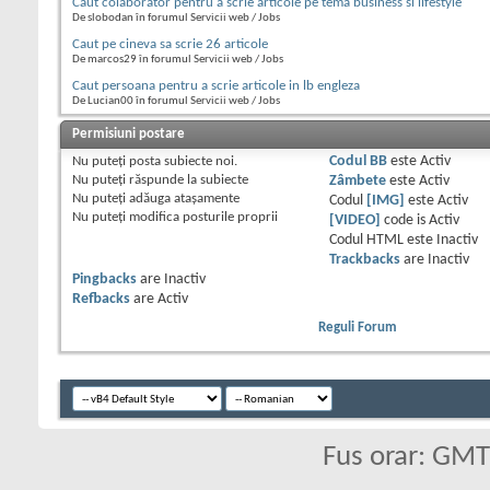
Caut colaborator pentru a scrie articole pe tema business si lifestyle
De slobodan în forumul Servicii web / Jobs
Caut pe cineva sa scrie 26 articole
De marcos29 în forumul Servicii web / Jobs
Caut persoana pentru a scrie articole in lb engleza
De Lucian00 în forumul Servicii web / Jobs
Permisiuni postare
Nu puteţi
posta subiecte noi.
Codul BB
este
Activ
Nu puteţi
răspunde la subiecte
Zâmbete
este
Activ
Nu puteţi
adăuga ataşamente
Codul
[IMG]
este
Activ
Nu puteţi
modifica posturile proprii
[VIDEO]
code is
Activ
Codul HTML este
Inactiv
Trackbacks
are
Inactiv
Pingbacks
are
Inactiv
Refbacks
are
Activ
Reguli Forum
Fus orar: GM