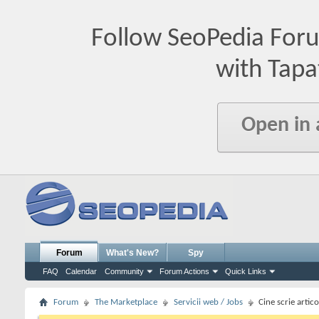
Follow SeoPedia For
with Tapa
Open in
Forum
What's New?
Spy
FAQ
Calendar
Community
Forum Actions
Quick Links
Forum
The Marketplace
Servicii web / Jobs
Cine scrie artic