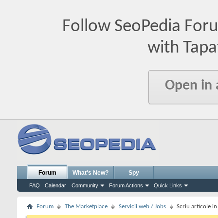
Follow SeoPedia For
with Tapa
Open in
Forum
What's New?
Spy
FAQ
Calendar
Community
Forum Actions
Quick Links
Forum
The Marketplace
Servicii web / Jobs
Scriu articole i