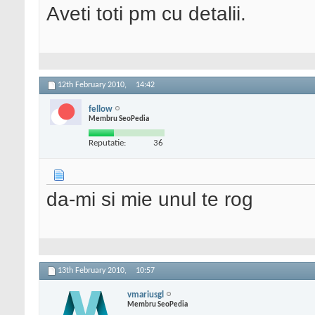
Aveti toti pm cu detalii.
12th February 2010,
14:42
fellow
Membru SeoPedia
Reputatie:
36
da-mi si mie unul te rog
13th February 2010,
10:57
vmariusgl
Membru SeoPedia