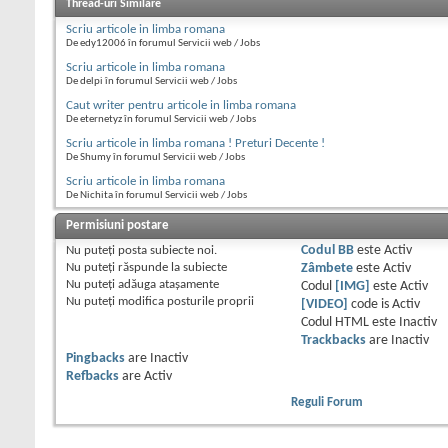
Thread-uri Similare
Scriu articole in limba romana
De edy12006 în forumul Servicii web / Jobs
Scriu articole in limba romana
De delpi în forumul Servicii web / Jobs
Caut writer pentru articole in limba romana
De eternetyz în forumul Servicii web / Jobs
Scriu articole in limba romana ! Preturi Decente !
De Shumy în forumul Servicii web / Jobs
Scriu articole in limba romana
De Nichita în forumul Servicii web / Jobs
Permisiuni postare
Nu puteţi
posta subiecte noi.
Codul BB
este
Activ
Nu puteţi
răspunde la subiecte
Zâmbete
este
Activ
Nu puteţi
adăuga ataşamente
Codul
[IMG]
este
Activ
Nu puteţi
modifica posturile proprii
[VIDEO]
code is
Activ
Codul HTML este
Inactiv
Trackbacks
are
Inactiv
Pingbacks
are
Inactiv
Refbacks
are
Activ
Reguli Forum