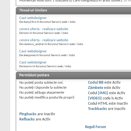
Momentan este/sunt 1 utilizator(i) care navighează în acest subiect.
(0 m
Thread-uri Similare
Caut webdesigner
De dany24ro în forumul Servicii web / Jobs
cerere oferta - realizare website
De toni în forumul Servicii web / Jobs
cerere oferta - realizare website
De revenco_andrei în forumul Servicii web / Jobs
Caut webdesigner
De alexjones în forumul Servicii web / Jobs
Caut webdesigner
De bsorin în forumul Servicii web / Jobs
Permisiuni postare
Nu puteţi
posta subiecte noi.
Codul BB
este
Activ
Nu puteţi
răspunde la subiecte
Zâmbete
este
Activ
Nu puteţi
adăuga ataşamente
Codul
[IMG]
este
Activ
Nu puteţi
modifica posturile proprii
[VIDEO]
code is
Activ
Codul HTML este
Inactiv
Trackbacks
are
Inactiv
Pingbacks
are
Inactiv
Refbacks
are
Activ
Reguli Forum