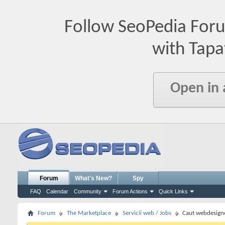
Follow SeoPedia For
with Tapa
Open in
Forum
What's New?
Spy
FAQ
Calendar
Community
Forum Actions
Quick Links
Forum
The Marketplace
Servicii web / Jobs
Caut webdesigne