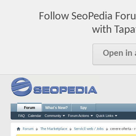
Follow SeoPedia For
with Tapa
Open in
Forum
What's New?
Spy
FAQ
Calendar
Community
Forum Actions
Quick Links
Forum
The Marketplace
Servicii web / Jobs
cerere oferta - 