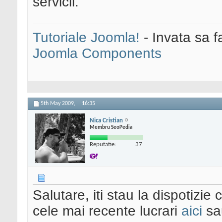
servicii.
Tutoriale Joomla!
- Invata sa f
Joomla Components
5th May 2009,
16:35
Nica Cristian
Membru SeoPedia
Reputatie:
37
Salutare, iti stau la dispotizie
cele mai recente lucrari
aici
s