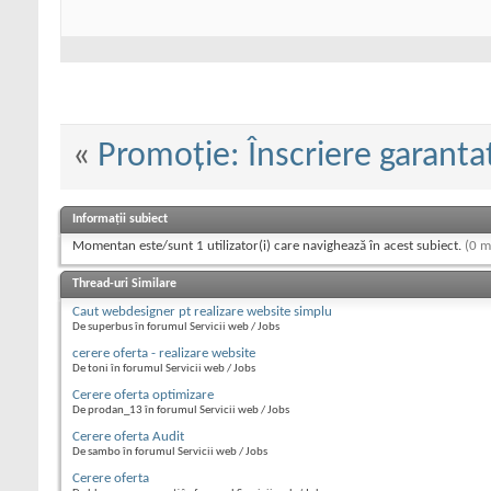
«
Promoţie: Înscriere garantat
Informații subiect
Momentan este/sunt 1 utilizator(i) care navighează în acest subiect.
(0 m
Thread-uri Similare
Caut webdesigner pt realizare website simplu
De superbus în forumul Servicii web / Jobs
cerere oferta - realizare website
De toni în forumul Servicii web / Jobs
Cerere oferta optimizare
De prodan_13 în forumul Servicii web / Jobs
Cerere oferta Audit
De sambo în forumul Servicii web / Jobs
Cerere oferta