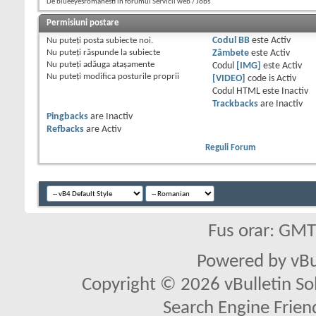
De blueeyesromanesti în forumul Servicii web / Jobs
Permisiuni postare
Nu puteţi
posta subiecte noi.
Codul BB
este
Activ
Nu puteţi
răspunde la subiecte
Zâmbete
este
Activ
Nu puteţi
adăuga ataşamente
Codul
[IMG]
este
Activ
Nu puteţi
modifica posturile proprii
[VIDEO]
code is
Activ
Codul HTML este
Inactiv
Trackbacks
are
Inactiv
Pingbacks
are
Inactiv
Refbacks
are
Activ
Reguli Forum
Fus orar: GM
Powered by vBu
Copyright © 2026 vBulletin Solu
Search Engine Frien