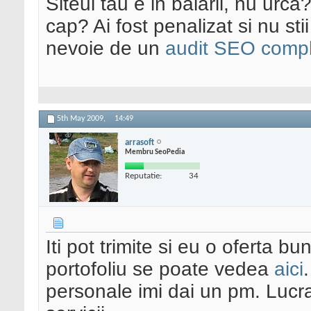
Siteul tau e in balarii, nu urca
cap? Ai fost penalizat si nu sti
nevoie de un
audit SEO compl
5th May 2009,
14:49
arrasoft
Membru SeoPedia
Reputatie:
34
Iti pot trimite si eu o oferta 
portofoliu se poate vedea
aici
personale imi dai un pm. Lucra