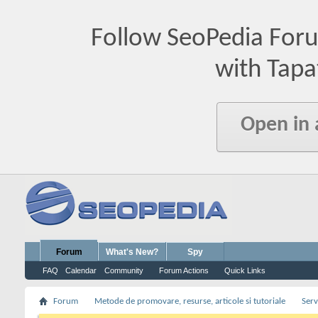
Follow SeoPedia For
with Tapa
Open in
Forum
What's New?
Spy
FAQ
Calendar
Community
Forum Actions
Quick Links
Forum
Metode de promovare, resurse, articole si tutoriale
Serv