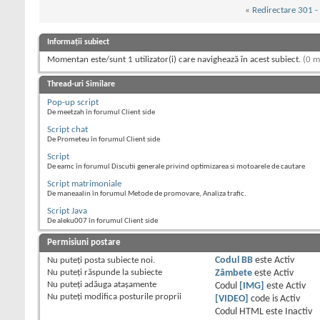
«
Redirectare 301 -
Informații subiect
Momentan este/sunt 1 utilizator(i) care navighează în acest subiect.
(0 m
Thread-uri Similare
Pop-up script
De meetzah în forumul Client side
Script chat
De Prometeu în forumul Client side
Script
De eamc în forumul Discutii generale privind optimizarea si motoarele de cautare
Script matrimoniale
De maneaalin în forumul Metode de promovare, Analiza trafic.
Script Java
De aleku007 în forumul Client side
Permisiuni postare
Nu puteţi
posta subiecte noi.
Codul BB
este
Activ
Nu puteţi
răspunde la subiecte
Zâmbete
este
Activ
Nu puteţi
adăuga ataşamente
Codul
[IMG]
este
Activ
Nu puteţi
modifica posturile proprii
[VIDEO]
code is
Activ
Codul HTML este
Inactiv