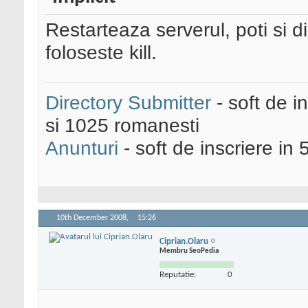
Restarteaza serverul, poti si d
foloseste kill.
Directory Submitter
- soft de i
si 1025 romanesti
Anunturi
- soft de inscriere in 
10th December 2008,
15:26
Ciprian.Olaru
Membru SeoPedia
Reputatie:
0