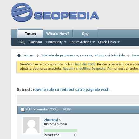
Forum
What's New?
Spy
FAQ
Calendar
Community
Forum Actions
Quick Links
Forum
Metode de promovare, resurse, articole si tutoriale
Serv
SeoPedia este o comunitate inchisă
incă din 2008
. Pentru a beneficia de un c
ajută la obținerea acestuia.
Regulile si politica Seopedia
. Primul post ar trebu
Subiect:
rewrite rule cu redirect catre paginile vechi
28th November 2008,
20:09
2burtosi
Junior SeoPedia
Reputatie:
0