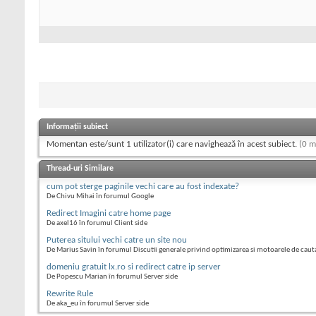
Informații subiect
Momentan este/sunt 1 utilizator(i) care navighează în acest subiect.
(0 m
Thread-uri Similare
cum pot sterge paginile vechi care au fost indexate?
De Chivu Mihai în forumul Google
Redirect Imagini catre home page
De axel16 în forumul Client side
Puterea sitului vechi catre un site nou
De Marius Savin în forumul Discutii generale privind optimizarea si motoarele de caut
domeniu gratuit lx.ro si redirect catre ip server
De Popescu Marian în forumul Server side
Rewrite Rule
De aka_eu în forumul Server side