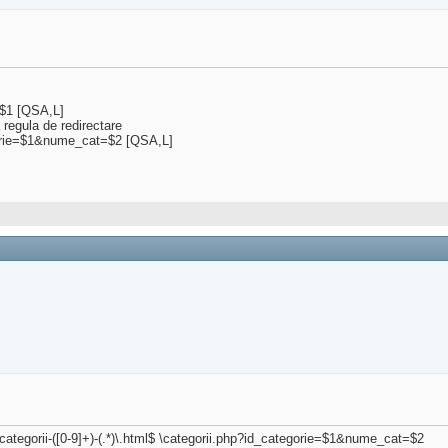
e=$1 [QSA,L]
 regula de redirectare
tegorie=$1&nume_cat=$2 [QSA,L]
^categorii-([0-9]+)-(.*)\.html$ \categorii.php?id_categorie=$1&nume_cat=$2