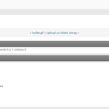
«
bullet.gif
|
Upload un folder intreg
»
embrii și 1 vizitatori)
are