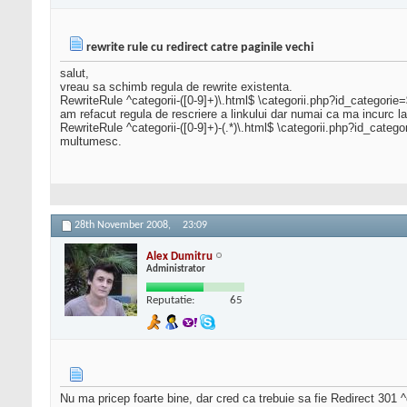
rewrite rule cu redirect catre paginile vechi
salut,
vreau sa schimb regula de rewrite existenta.
RewriteRule ^categorii-([0-9]+)\.html$ \categorii.php?id_categori
am refacut regula de rescriere a linkului dar numai ca ma incurc la
RewriteRule ^categorii-([0-9]+)-(.*)\.html$ \categorii.php?id_ca
multumesc.
28th November 2008,
23:09
Alex Dumitru
Administrator
Reputatie:
65
Nu ma pricep foarte bine, dar cred ca trebuie sa fie Redirect 301 