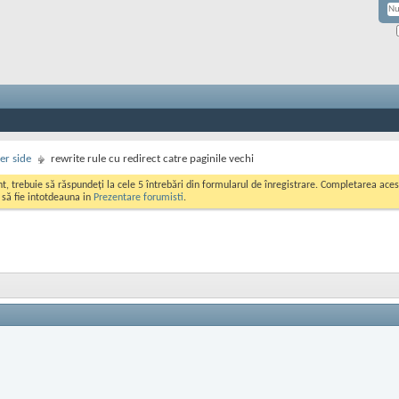
er side
rewrite rule cu redirect catre paginile vechi
ont, trebuie să răspundeți la cele 5 întrebări din formularul de înregistrare. Completarea a
i să fie intotdeauna in
Prezentare forumisti
.