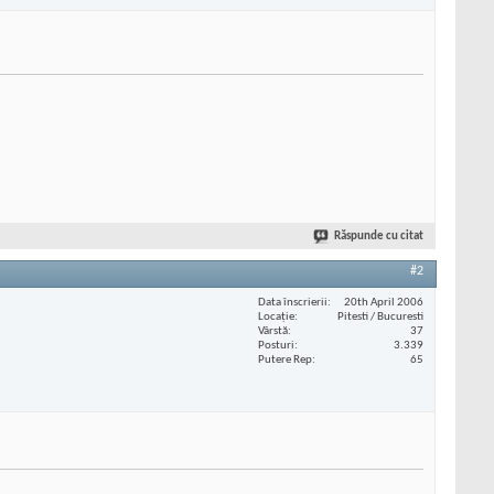
Răspunde cu citat
#2
Data înscrierii
20th April 2006
Locaţie
Pitesti / Bucuresti
Vârstă
37
Posturi
3.339
Putere Rep
65