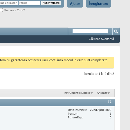
Ajutor
Înregistrare
Memorez Cont?
Căutare Avansată
cestora nu garantează obținerea unui cont, însă modul în care sunt completate
Rezultate 1 la 2 din 2
Instrumente subiect
Afișează
#1
Data înscrierii
22nd April 2008
Posturi
3
Putere Rep
0