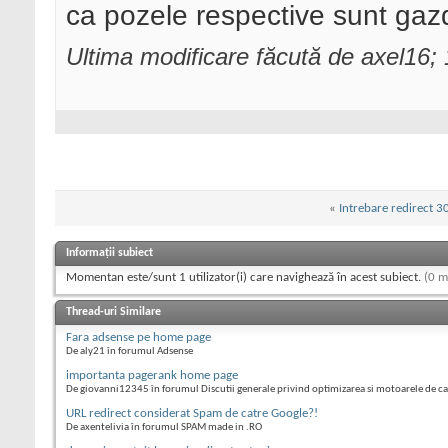
ca pozele respective sunt gazdui
t is used in the plugi
- Updated plugin homep
Ultima modificare făcută de axel16
* Wed Nov 1 2006 - v0.
- Plugin info update
* Thu Jan 5 2006 - v0.
- Initial release
*/
«
Intrebare redirect 3
function
break_out_of_
Informații subiect
{
Momentan este/sunt 1 utilizator(i) care navighează în acest subiect.
(0 m
// if ( !isset($_SER
Thread-uri Similare
SERVER['REQUEST_URI'] 
Fara adsense pe home page
HTTP_REFERER'], strle
De aly21 în forumul Adsense
!= '/wp-admin/post.php
importanta pagerank home page
De giovanni12345 în forumul Discutii generale privind optimizarea si motoarele de c
if (!
is_preview
() 
URL redirect considerat Spam de catre Google?!
echo
"\n<scrip
De axentelivia în forumul SPAM made in .RO