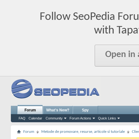
Follow SeoPedia For
with Tapa
Open in
Forum
What's New?
Spy
FAQ
Calendar
Community
Forum Actions
Quick Links
Forum
Metode de promovare, resurse, articole si tutoriale
Clie