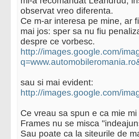
mi-a recomandat Leandrud, ins
d warranty of
observat vreo diferenta.
MERCHANTABILITY or FIT
Ce m-ar interesa pe mine, ar fi
SE. See the
mai jos: sper sa nu fiu penaliz
GNU General Public Lic
despre ce vorbesc.
You should have receiv
http://images.google.com/ima
l Public License
q=www.automobileromania.ro&
along with this progra
e Software
Foundation, Inc., 59 T
sau si mai evident:
ton, MA 02111-1307 U
http://images.google.com/ima
*/
Ce vreau sa spun e ca mie mi 
/* Changelog
Frames nu se misca "indeajun
* Fri Jan 26 2007 - v0
Sau poate ca la siteurile de ma
- The is_preview() WP 