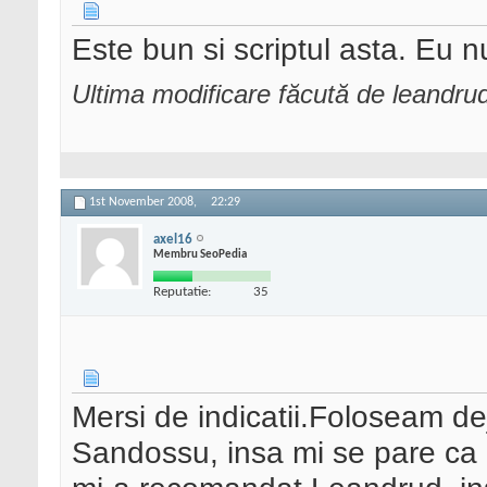
This plugin does not u
n at the moment due to
Este bun si scriptul asta. Eu n
*/
Ultima modificare făcută de leandr
/* Copyright George N
loaded.eu/[/url])
This program is free s
1st November 2008,
22:29
te it and/or modify
axel16
it under the terms of 
Membru SeoPedia
nse as published by
Reputatie:
35
the Free Software Foun
the License, or
(at your option) any l
Mersi de indicatii.Foloseam de
This program is distri
Sandossu, insa mi se pare ca
ill be useful,
but WITHOUT ANY WARRAN