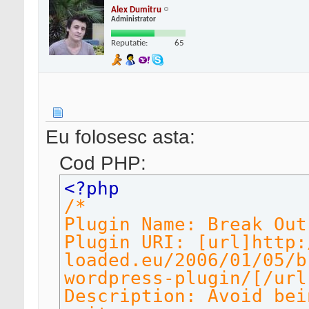
Alex Dumitru
Administrator
Reputatie:
65
Eu folosesc asta:
Cod PHP:
<?php
/*
Plugin Name: Break Out
Plugin URI: [url]http:
loaded.eu/2006/01/05/b
wordpress-plugin/[/url
Description: Avoid bei