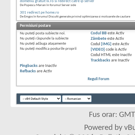
"
;
domeniu gratuit lx.ro si redirect catre ip server
De Popescu Marian în forumul Server side
echo
"\n<!--"
;
301 redirect pe home.ro
echo
"\nif (pa
De Emgos în forumul Discutii generale privind optimizarea si motoarele de cautare
arent.location.href = 
Permisiuni postare
echo
"\n-->"
;
Nu puteţi
posta subiecte noi.
Codul BB
este
Activ
Nu puteţi
răspunde la subiecte
Zâmbete
este
Activ
echo
"\n</scri
Nu puteţi
adăuga ataşamente
Codul
[IMG]
este
Activ
}
Nu puteţi
modifica posturile proprii
[VIDEO]
code is
Activ
}
Codul HTML este
Inactiv
Trackbacks
are
Inactiv
Pingbacks
are
Inactiv
add_action
(
'wp_head'
,
Refbacks
are
Activ
Reguli Forum
?>
Fus orar: GM
Powered by vBu