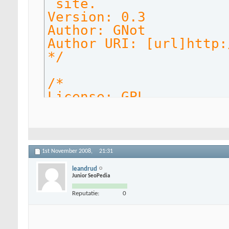
site.
Version: 0.3
Author: GNot
Author URI: [url]http:
*/
/*
License: GPL
Compatibility: All
Installation:
Place the break-out-of
1st November 2008,
21:31
frames.php file in you
leandrud
content/plugins/ direc
Junior SeoPedia
and activate through t
Reputatie:
0
Special Info: