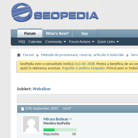
Forum
What's New?
Spy
FAQ
Calendar
Community
Forum Actions
Quick Links
Forum
Metode de promovare, resurse, articole si tutoriale
Serv
SeoPedia este o comunitate inchisă
incă din 2008
. Pentru a beneficia de un c
ajută la obținerea acestuia.
Regulile si politica Seopedia
. Primul post ar trebu
Subiect:
Webalizer
27th September 2007,
14:47
Mircea Budean
Membru SeoPedia
Reputatie:
36