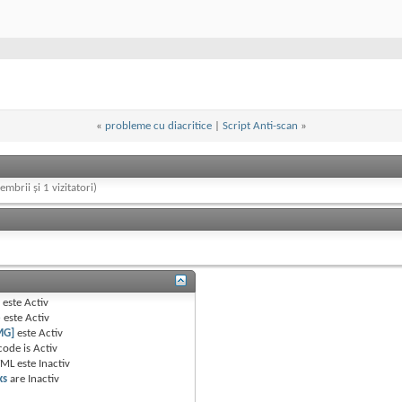
«
probleme cu diacritice
|
Script Anti-scan
»
embrii și 1 vizitatori)
B
este
Activ
e
este
Activ
MG]
este
Activ
code is
Activ
TML este
Inactiv
ks
are
Inactiv