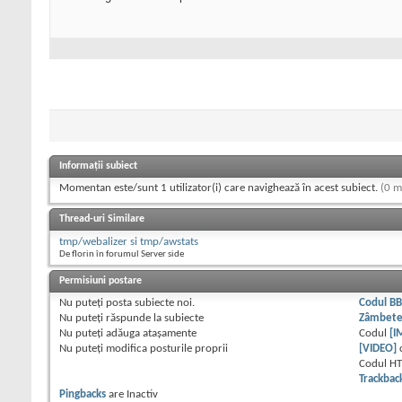
Informații subiect
Momentan este/sunt 1 utilizator(i) care navighează în acest subiect.
(0 m
Thread-uri Similare
tmp/webalizer si tmp/awstats
De florin în forumul Server side
Permisiuni postare
Nu puteţi
posta subiecte noi.
Codul B
Nu puteţi
răspunde la subiecte
Zâmbet
Nu puteţi
adăuga ataşamente
Codul
[I
Nu puteţi
modifica posturile proprii
[VIDEO]
Codul H
Trackbac
Pingbacks
are
Inactiv