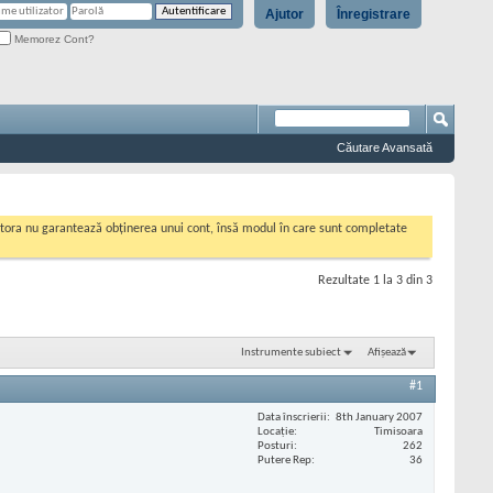
Ajutor
Înregistrare
Memorez Cont?
Căutare Avansată
cestora nu garantează obținerea unui cont, însă modul în care sunt completate
Rezultate 1 la 3 din 3
Instrumente subiect
Afișează
#1
Data înscrierii
8th January 2007
Locaţie
Timisoara
Posturi
262
Putere Rep
36