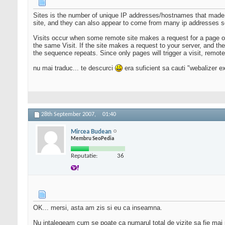
Sites is the number of unique IP addresses/hostnames that made r
site, and they can also appear to come from many ip addresses so 
Visits occur when some remote site makes a request for a page on y
the same Visit. If the site makes a request to your server, and the
the sequence repeats. Since only pages will trigger a visit, remotes
nu mai traduc... te descurci
era suficient sa cauti "webalizer e
28th September 2007,
01:40
Mircea Budean
Membru SeoPedia
Reputatie:
36
OK... mersi, asta am zis si eu ca inseamna.
Nu intalegeam cum se poate ca numarul total de vizite sa fie mai 