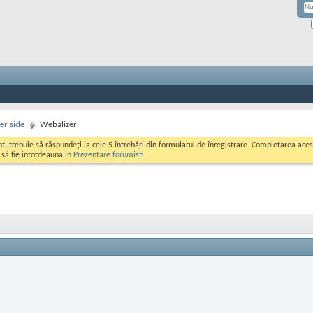
er side
Webalizer
ont, trebuie să răspundeți la cele 5 întrebări din formularul de înregistrare. Completarea a
i să fie intotdeauna in
Prezentare forumisti
.