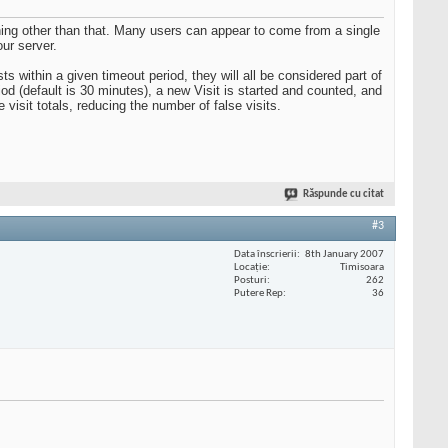
hing other than that. Many users can appear to come from a single
ur server.
 within a given timeout period, they will all be considered part of
iod (default is 30 minutes), a new Visit is started and counted, and
 visit totals, reducing the number of false visits.
Răspunde cu citat
#3
Data înscrierii
8th January 2007
Locaţie
Timisoara
Posturi
262
Putere Rep
36