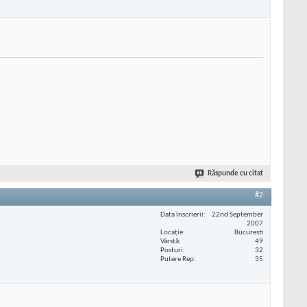
Răspunde cu citat
#2
Data înscrierii
22nd September
2007
Locaţie
Bucuresti
Vârstă
49
Posturi
32
Putere Rep
35