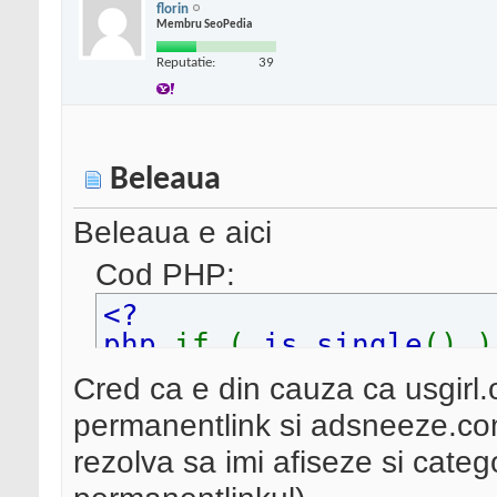
florin
Membru SeoPedia
Reputatie:
39
Beleaua
Beleaua e aici
Cod PHP:
<?
php
if (
is_single
() 
y_description
(); }
?>
Cred ca e din cauza ca usgirl
permanentlink si adsneeze.co
rezolva sa imi afiseze si cate