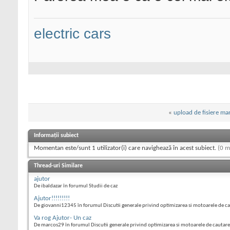
electric cars
«
upload de fisiere mar
Informații subiect
Momentan este/sunt 1 utilizator(i) care navighează în acest subiect.
(0 m
Thread-uri Similare
ajutor
De ibaldazar în forumul Studii de caz
Ajutor!!!!!!!!!
De giovanni12345 în forumul Discutii generale privind optimizarea si motoarele de c
Va rog Ajutor- Un caz
De marcos29 în forumul Discutii generale privind optimizarea si motoarele de cautare