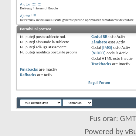
Ajutor!!!!!!!!!
De freezy în forumul Google
Ajutor !!!!
De Petru87 în forumul Discutii generale privind optimizarea si motoarele de cautare
Permisiuni postare
Nu puteţi
posta subiecte noi.
Codul BB
este
Activ
Nu puteţi
răspunde la subiecte
Zâmbete
este
Activ
Nu puteţi
adăuga ataşamente
Codul
[IMG]
este
Activ
Nu puteţi
modifica posturile proprii
[VIDEO]
code is
Activ
Codul HTML este
Inactiv
Trackbacks
are
Inactiv
Pingbacks
are
Inactiv
Refbacks
are
Activ
Reguli Forum
Fus orar: GM
Powered by vBu