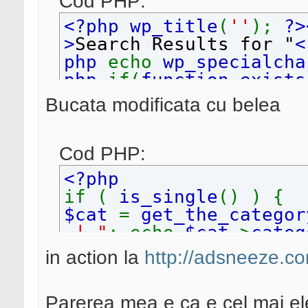
Cod PHP:
<?php wp_title
(
''
);
?
>
Search Results for "
<
php
echo
wp_specialcha
php
if(
function_exists
UTW_ShowCurrentTagSet
(
Bucata modificata cu belea
ingle'
=>
'%tagdisplay%'
default'
=>
', %tagdispl
xt% %tagdisplay%'
)); 
Cod PHP:
&middot; '
; }
?><?
<?php
php
if(
wp_title
(
' '
,
f
if (
is_single
() ) {
}
?><?php bloginfo
(
'n
$cat
=
get_the_categor
if (
is_single
() ) {
| "
; echo
$cat
->
categ
$cat
=
get_the_categor
}
in action la
http://adsneeze.c
| "
; echo
$cat
->
categ
?>
}
?>
Parerea mea e ca e cel mai eleg