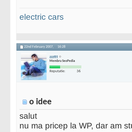
php
if (
is_single
() 
y_description
(); }
?>
<
electric cars
22nd February 2007,
16:28
zzzttt
Membru SeoPedia
Reputatie:
36
o idee
salut
nu ma pricep la WP, dar am stud