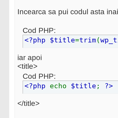
Incearca sa pui codul asta inai
Cod PHP:
<?php $title
=
trim
(
wp_t
iar apoi
<title>
Cod PHP:
<?php
echo
$title
;
?>
</title>