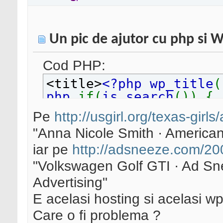
Un pic de ajutor cu php si 
Cod PHP:
<title>
<?php wp_title
(
php
if(
is_search
()) {
php
echo
wp_specialcha
Pe
http://usgirl.org/texas-girl
php
if(
function_exists
"Anna Nicole Smith · American 
UTW_ShowCurrentTagSet
(
ingle'
=>
'%tagdisplay%'
iar pe
http://adsneeze.com/20
default'
=>
', %tagdispl
"Volkswagen Golf GTI · Ad Sne
xt% %tagdisplay%'
)); 
Advertising"
&middot; '
; }
?><?
E acelasi hosting si acelasi wp
php
if(
wp_title
(
' '
,
f
}
?><?php bloginfo
(
'n
Care o fi problema ?