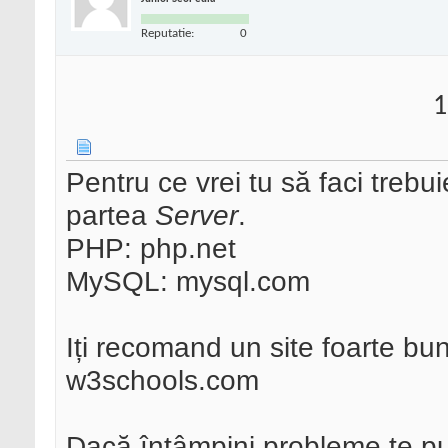
Reputatie:
0
1
Pentru ce vrei tu să faci trebui
partea
Server
.
PHP: php.net
MySQL: mysql.com
Iți recomand un site foarte bu
w3schools.com
Dacă întâmpini probleme te put