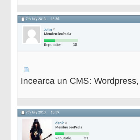
7th July 2013,
13:36
John
Membru SeoPedia
Reputatie:
38
Incearca un CMS: Wordpress, 
7th July 2013,
13:39
danP
Membru SeoPedia
Reputatie:
31