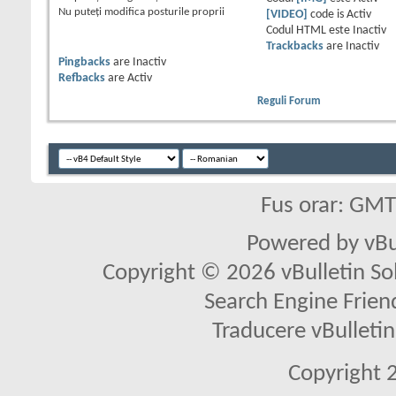
Nu puteţi
modifica posturile proprii
[VIDEO]
code is
Activ
Codul HTML este
Inactiv
Trackbacks
are
Inactiv
Pingbacks
are
Inactiv
Refbacks
are
Activ
Reguli Forum
Fus orar: GM
Powered by vBu
Copyright © 2026 vBulletin Solu
Search Engine Frien
Traducere vBullet
Copyright