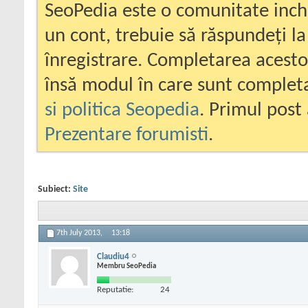
SeoPedia este o comunitate inc
un cont, trebuie să răspundeți la
înregistrare. Completarea acesto
însă modul în care sunt completa
si politica Seopedia
. Primul post 
Prezentare forumisti
.
Subiect:
Site
7th July 2013,
13:18
Claudiu4
Membru SeoPedia
Reputatie:
24