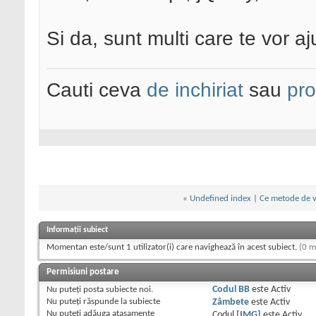
Si da, sunt multi care te vor a
Cauti ceva
de inchiriat
sau
pr
«
Undefined index
|
Ce metode de v
Informații subiect
Momentan este/sunt 1 utilizator(i) care navighează în acest subiect.
(0 m
Permisiuni postare
Nu puteţi
posta subiecte noi.
Codul BB
este
Activ
Nu puteţi
răspunde la subiecte
Zâmbete
este
Activ
Nu puteţi
adăuga ataşamente
Codul
[IMG]
este
Activ