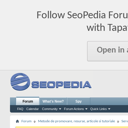
Follow SeoPedia For
with Tapa
Open in
Forum
What's New?
Spy
FAQ
Calendar
Community
Forum Actions
Quick Links
Forum
Metode de promovare, resurse, articole si tutoriale
Serv