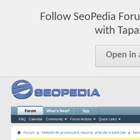
Follow SeoPedia For
with Tapa
Open in
Forum
What's New?
Spy
FAQ
Calendar
Community
Forum Actions
Quick Links
Forum
Metode de promovare, resurse, articole si tutoriale
Serv