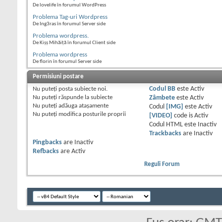
De lovelife în forumul WordPress
Problema Tag-uri Wordpress
De Ing3ras în forumul Server side
Problema wordpress.
De Kișș Mihăiță în forumul Client side
Problema wordpress
De florin în forumul Server side
Permisiuni postare
Nu puteţi
posta subiecte noi.
Codul BB
este
Activ
Nu puteţi
răspunde la subiecte
Zâmbete
este
Activ
Nu puteţi
adăuga ataşamente
Codul
[IMG]
este
Activ
Nu puteţi
modifica posturile proprii
[VIDEO]
code is
Activ
Codul HTML este
Inactiv
Trackbacks
are
Inactiv
Pingbacks
are
Inactiv
Refbacks
are
Activ
Reguli Forum