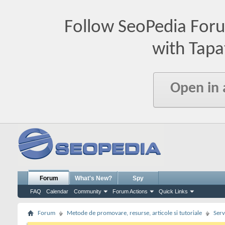
Follow SeoPedia For
with Tapa
Open in
Forum
What's New?
Spy
FAQ
Calendar
Community
Forum Actions
Quick Links
Forum
Metode de promovare, resurse, articole si tutoriale
Serv