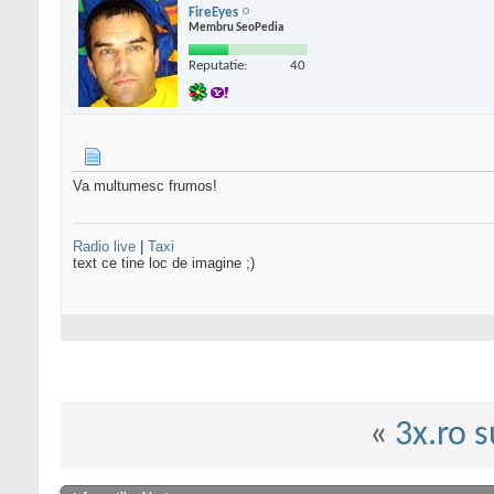
FireEyes
Membru SeoPedia
Reputatie:
40
Va multumesc frumos!
Radio live
|
Taxi
text ce tine loc de imagine ;)
«
3x.ro 