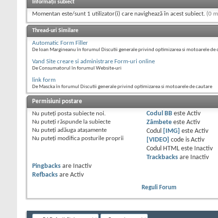
Informații subiect
Momentan este/sunt 1 utilizator(i) care navighează în acest subiect.
(0 m
Thread-uri Similare
Automatic Form Filler
De Ioan Margineanu în forumul Discutii generale privind optimizarea si motoarele de 
Vand Site creare si administrare Form-uri online
De Consumatorul în forumul Website-uri
link form
De Mascka în forumul Discutii generale privind optimizarea si motoarele de cautare
Permisiuni postare
Nu puteţi
posta subiecte noi.
Codul BB
este
Activ
Nu puteţi
răspunde la subiecte
Zâmbete
este
Activ
Nu puteţi
adăuga ataşamente
Codul
[IMG]
este
Activ
Nu puteţi
modifica posturile proprii
[VIDEO]
code is
Activ
Codul HTML este
Inactiv
Trackbacks
are
Inactiv
Pingbacks
are
Inactiv
Refbacks
are
Activ
Reguli Forum