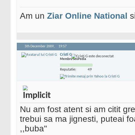
Am un
Ziar Online
National
s
5th December 2009,
19:57
Cristi G
Membru SeoPedia
Reputatie:
49
Nu am fost atent si am citit gr
trebui sa ma jignesti, puteai f
,,buba"