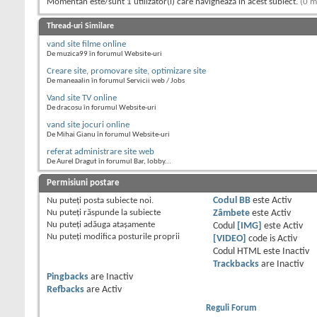
Momentan este/sunt 1 utilizator(i) care navighează în acest subiect.
(0 m
Thread-uri Similare
vand site filme online
De muzica99 în forumul Website-uri
Creare site, promovare site, optimizare site
De maneaalin în forumul Servicii web / Jobs
Vand site TV online
De dracosu în forumul Website-uri
vand site jocuri online
De Mihai Gianu în forumul Website-uri
referat administrare site web
De Aurel Dragut în forumul Bar, lobby...
Permisiuni postare
Nu puteţi
posta subiecte noi.
Codul BB
este
Activ
Nu puteţi
răspunde la subiecte
Zâmbete
este
Activ
Nu puteţi
adăuga ataşamente
Codul
[IMG]
este
Activ
Nu puteţi
modifica posturile proprii
[VIDEO]
code is
Activ
Codul HTML este
Inactiv
Trackbacks
are
Inactiv
Pingbacks
are
Inactiv
Refbacks
are
Activ
Reguli Forum