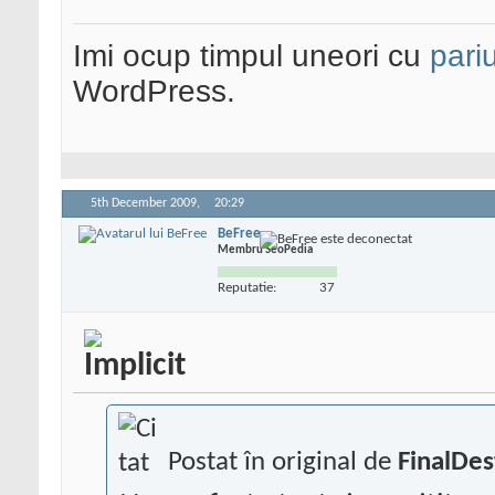
Imi ocup timpul uneori cu
pariu
WordPress.
5th December 2009,
20:29
BeFree
Membru SeoPedia
Reputatie:
37
Postat în original de
FinalDes