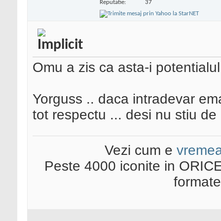
Reputatie:
37
Omu a zis ca asta-i potentialul 
Yorguss .. daca intradevar ema
tot respectu ... desi nu stiu d
Vezi cum e
vreme
Peste 4000 iconite in ORICE
format