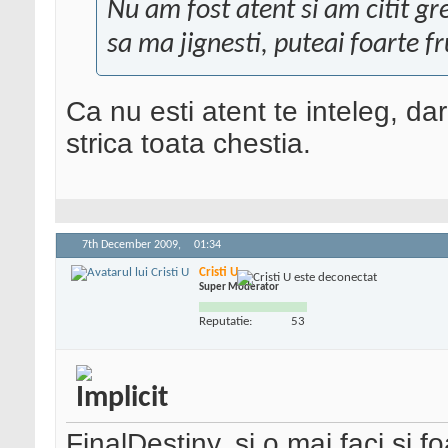
Nu am fost atent si am citit gr
sa ma jignesti, puteai foarte f
Ca nu esti atent te inteleg, da
strica toata chestia.
7th December 2009,
01:34
Cristi U
Super Moderator
Reputatie:
53
FinalDestiny, si o mai faci si 