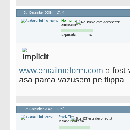
5th December 2009,
17:44
No_name
Ambasador
Reputatie:
46
www.emailmeform.com
a fost 
asa parca vazusem pe flippa
5th December 2009,
17:46
StarNET
Membru SeoPedia