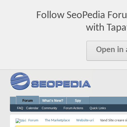
Follow SeoPedia For
with Tapa
Open in
Forum
What's New?
Spy
FAQ
Calendar
Community
Forum Actions
Quick Links
Forum
The Marketplace
Website-uri
Vand Site creare s