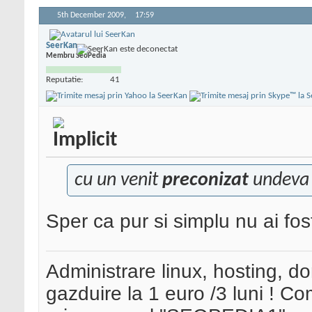
5th December 2009,
17:59
SeerKan
Membru SeoPedia
Reputatie:
41
cu un venit
preconizat
undeva 
Sper ca pur si simplu nu ai fos
Administrare linux, hosting, d
gazduire la 1 euro /3 luni ! 