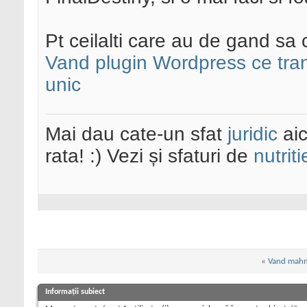
Pt ceilalti care au de gand sa c
Vand plugin Wordpress ce trans
unic
Mai dau cate-un sfat
juridic
aic
rata! :) Vezi și sfaturi de
nutriti
«
Vand mahm
Informații subiect