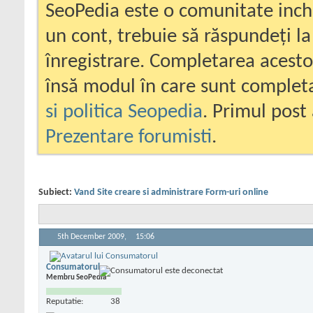
SeoPedia este o comunitate inc
un cont, trebuie să răspundeți la
înregistrare. Completarea acesto
însă modul în care sunt completa
si politica Seopedia
. Primul post 
Prezentare forumisti
.
Subiect:
Vand Site creare si administrare Form-uri online
5th December 2009,
15:06
Consumatorul
Membru SeoPedia
Reputatie:
38