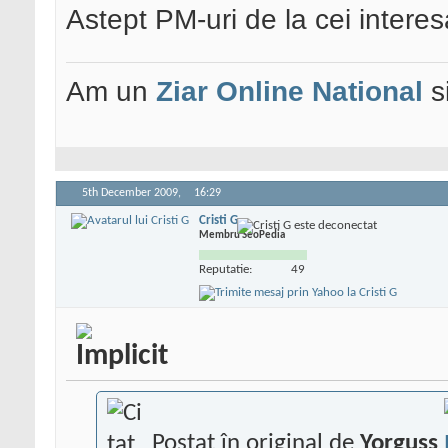
Astept PM-uri de la cei interesa
Am un
Ziar Online
National
s
5th December 2009,
16:29
Cristi G
Membru SeoPedia
Reputatie:
49
Postat în original de
Yorguss