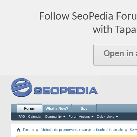
Follow SeoPedia For
with Tapa
Open in
Forum
What's New?
Spy
FAQ
Calendar
Community
Forum Actions
Quick Links
Forum
Metode de promovare, resurse, articole si tutoriale
Serv