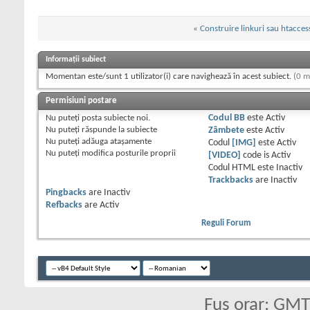
«
Construire linkuri sau htacces
Informații subiect
Momentan este/sunt 1 utilizator(i) care navighează în acest subiect.
(0 m
Permisiuni postare
Nu puteţi
posta subiecte noi.
Codul BB
este
Activ
Nu puteţi
răspunde la subiecte
Zâmbete
este
Activ
Nu puteţi
adăuga ataşamente
Codul
[IMG]
este
Activ
Nu puteţi
modifica posturile proprii
[VIDEO]
code is
Activ
Codul HTML este
Inactiv
Trackbacks
are
Inactiv
Pingbacks
are
Inactiv
Refbacks
are
Activ
Reguli Forum
Fus orar: GM