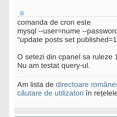
comanda de cron este
mysql --user=nume --passwor
"update posts set published=1
O setezi din cpanel sa ruleze 1
Nu am testat query-ul.
Am lista de
directoare româneș
căutare de utilizatori
în rețelel