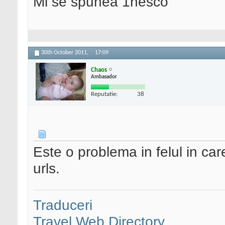
Mi se spunea 1nesco
30th October 2011,
17:09
Chaos
Ambasador
Reputatie:
38
Este o problema in felul in car
urls.
Traduceri
Travel Web Directory