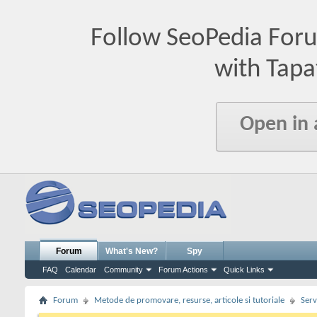
Follow SeoPedia For
with Tapa
Open in
Forum
What's New?
Spy
FAQ
Calendar
Community
Forum Actions
Quick Links
Forum
Metode de promovare, resurse, articole si tutoriale
Serv