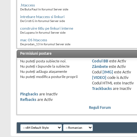
.htaccess
De Buta Paul în forumul Server side
intrebare htaccess si linkuri
De Cristi G în forumul Server side
construire titlu pe linkuri interne
De Lupanu în forumul Server side
mac OS htaccess
De prodan_13 în forumul Server side
Permisiuni postare
Nu puteţi
posta subiecte noi.
Codul BB
este
Activ
Nu puteţi
răspunde la subiecte
Zâmbete
este
Activ
Nu puteţi
adăuga ataşamente
Codul
[IMG]
este
Activ
Nu puteţi
modifica posturile proprii
[VIDEO]
code is
Activ
Codul HTML este
Inactiv
Trackbacks
are
Inactiv
Pingbacks
are
Inactiv
Refbacks
are
Activ
Reguli Forum