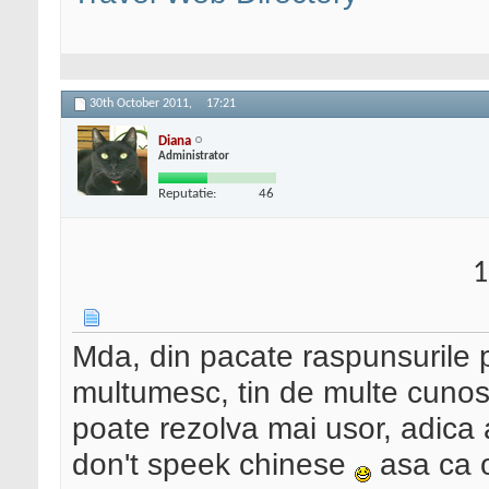
30th October 2011,
17:21
Diana
Administrator
Reputatie:
46
1
Mda, din pacate raspunsurile pe
multumesc, tin de multe cuno
poate rezolva mai usor, adica as
don't speek chinese
asa ca o 