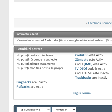
«
Facebook Connec
Informații subiect
Momentan este/sunt 1 utilizator(i) care navighează în acest subiect.
(0 m
Permisiuni postare
Nu puteţi
posta subiecte noi.
Codul BB
este
Activ
Nu puteţi
răspunde la subiecte
Zâmbete
este
Activ
Nu puteţi
adăuga ataşamente
Codul
[IMG]
este
Activ
Nu puteţi
modifica posturile proprii
[VIDEO]
code is
Activ
Codul HTML este
Inactiv
Trackbacks
are
Inactiv
Pingbacks
are
Inactiv
Refbacks
are
Activ
Reguli Forum