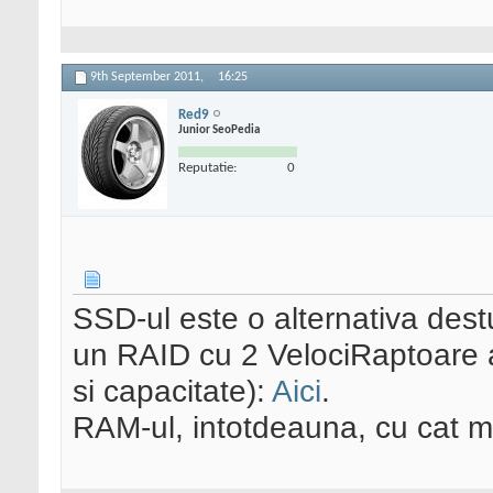
9th September 2011,
16:25
Red9
Junior SeoPedia
Reputatie:
0
SSD-ul este o alternativa dest
un RAID cu 2 VelociRaptoare ar 
si capacitate):
Aici
.
RAM-ul, intotdeauna, cu cat ma