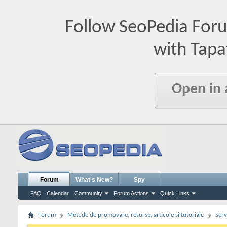
Follow SeoPedia For
with Tapa
Open in
Forum
What's New?
Spy
FAQ
Calendar
Community
Forum Actions
Quick Links
Forum
Metode de promovare, resurse, articole si tutoriale
Serv