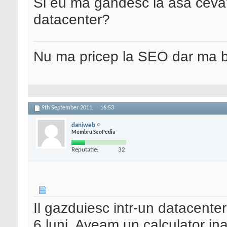
Si eu ma gandesc la asa ceva?
datacenter?
Nu ma pricep la SEO dar ma 
9th September 2011,
16:53
daniweb
Membru SeoPedia
Reputatie:
32
Il gazduiesc intr-un datacente
6 luni. Aveam un calculator in