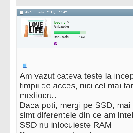
9th September 2011,
16:42
lovelife
Ambasador
Reputatie:
103
Am vazut cateva teste la incep
timpii de acces, nici cel mai
mediocru.
Daca poti, mergi pe SSD, mai 
simt diferentele din ce am int
SSD nu inlocuieste RAM