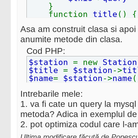
}
function
title
() {
return
$this
->
Asa am construit clasa si apoi 
}
function
name
() {
anumite metode din clasa.
return
$this
->
Cod PHP:
}
function
$station
= new
descripti
Station
return
$title
=
$station
$this
->
tit
->
}
$name
=
$station
->
name
(
$description
=
$station
Intrebarile mele:
}
1. va fi cate un query la mysq
metoda? Adica in exemplul de
2. pot optimiza codul care l-am
Ultima modificare făcută de Popesc