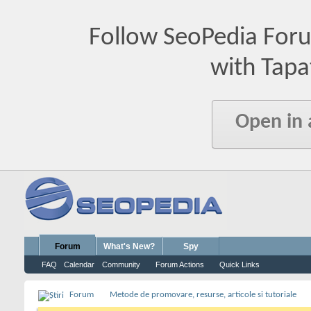
Follow SeoPedia For
with Tapa
Open in
Forum
What's New?
Spy
FAQ
Calendar
Community
Forum Actions
Quick Links
Forum
Metode de promovare, resurse, articole si tutoriale