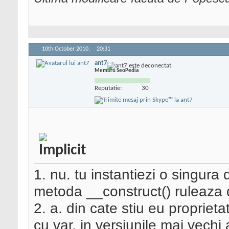
10th October 2010,
20:31
ant7
Membru SeoPedia
Reputatie:
30
1. nu. tu instantiezi o singura 
metoda __construct() ruleaza d
2. a. din cate stiu eu propriet
cu var. in versiunile mai vechi