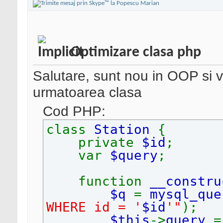
Optimizare clasa php
Salutare, sunt nou in OOP si 
urmatoarea clasa
Cod PHP:
class
Station
{
private
$id
;
var
$query
;
function
__constru
$q
=
mysql_que
WHERE id = '
$id
'"
);
$this
->
query