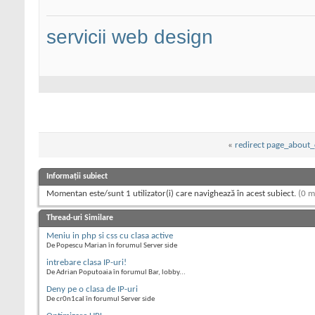
servicii web design
«
redirect page_about_
Informații subiect
Momentan este/sunt 1 utilizator(i) care navighează în acest subiect.
(0 m
Thread-uri Similare
Meniu in php si css cu clasa active
De Popescu Marian în forumul Server side
intrebare clasa IP-uri!
De Adrian Poputoaia în forumul Bar, lobby...
Deny pe o clasa de IP-uri
De cr0n1cal în forumul Server side