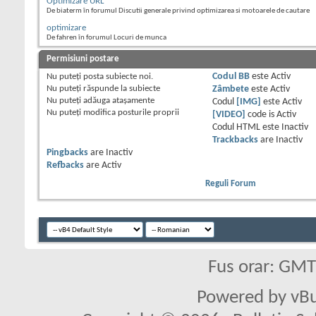
Optimizare URL
De biaterm în forumul Discutii generale privind optimizarea si motoarele de cautare
optimizare
De fahren în forumul Locuri de munca
Permisiuni postare
Nu puteţi
posta subiecte noi.
Codul BB
este
Activ
Nu puteţi
răspunde la subiecte
Zâmbete
este
Activ
Nu puteţi
adăuga ataşamente
Codul
[IMG]
este
Activ
Nu puteţi
modifica posturile proprii
[VIDEO]
code is
Activ
Codul HTML este
Inactiv
Trackbacks
are
Inactiv
Pingbacks
are
Inactiv
Refbacks
are
Activ
Reguli Forum
Fus orar: GM
Powered by vBu