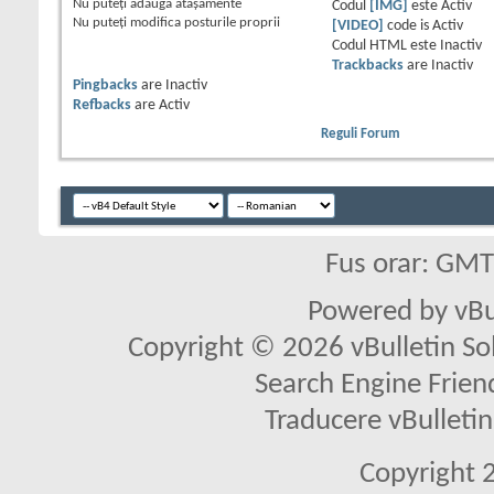
Nu puteţi
adăuga ataşamente
Codul
[IMG]
este
Activ
Nu puteţi
modifica posturile proprii
[VIDEO]
code is
Activ
Codul HTML este
Inactiv
Trackbacks
are
Inactiv
Pingbacks
are
Inactiv
Refbacks
are
Activ
Reguli Forum
Fus orar: GM
Powered by vBu
Copyright © 2026 vBulletin Solu
Search Engine Frien
Traducere vBullet
Copyright