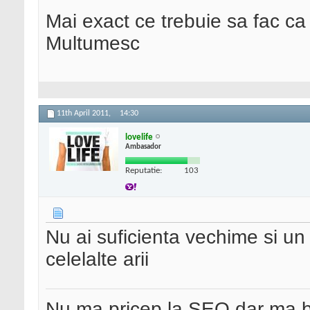
Mai exact ce trebuie sa fac ca
Multumesc
11th April 2011,
14:30
lovelife
Ambasador
Reputatie:
103
Nu ai suficienta vechime si un
celelalte arii
Nu ma pricep la SEO dar ma 