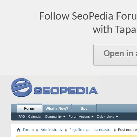
Follow SeoPedia For
with Tapa
Open in
Forum
What's New?
Spy
FAQ
Calendar
Community
Forum Actions
Quick Links
Forum
Administrativ
Regulile si politica noastra
Post nou res