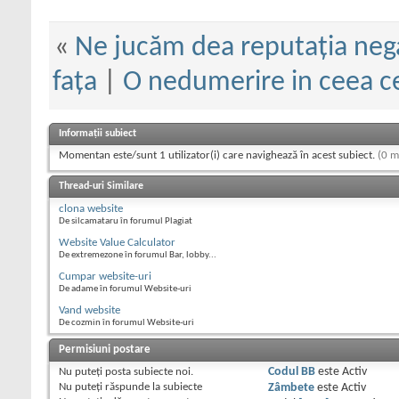
«
Ne jucăm dea reputația nega
fața
|
O nedumerire in ceea ce 
Informații subiect
Momentan este/sunt 1 utilizator(i) care navighează în acest subiect.
(0 m
Thread-uri Similare
clona website
De silcamataru în forumul Plagiat
Website Value Calculator
De extremezone în forumul Bar, lobby...
Cumpar website-uri
De adame în forumul Website-uri
Vand website
De cozmin în forumul Website-uri
Permisiuni postare
Nu puteţi
posta subiecte noi.
Codul BB
este
Activ
Nu puteţi
răspunde la subiecte
Zâmbete
este
Activ