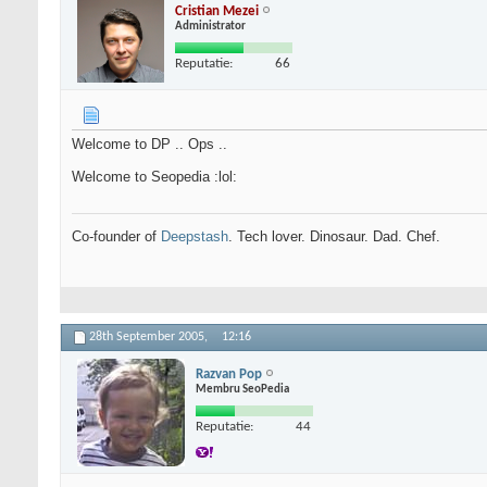
Cristian Mezei
Administrator
Reputatie:
66
Welcome to DP .. Ops ..
Welcome to Seopedia :lol:
Co-founder of
Deepstash
. Tech lover. Dinosaur. Dad. Chef.
28th September 2005,
12:16
Razvan Pop
Membru SeoPedia
Reputatie:
44