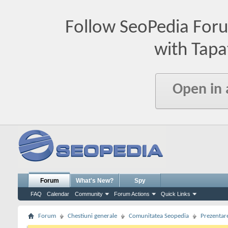
Follow SeoPedia For
with Tapa
Open in
Forum
What's New?
Spy
FAQ
Calendar
Community
Forum Actions
Quick Links
Forum
Chestiuni generale
Comunitatea Seopedia
Prezentare