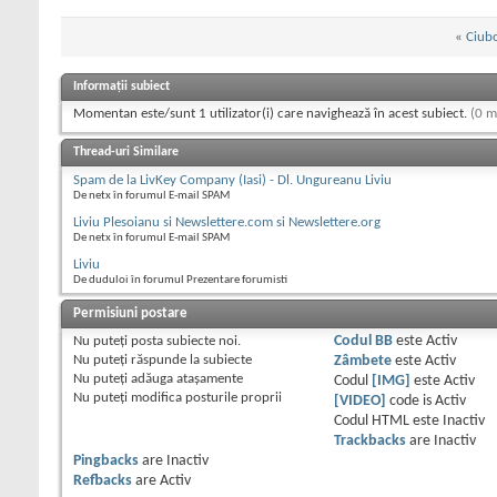
«
Ciub
Informații subiect
Momentan este/sunt 1 utilizator(i) care navighează în acest subiect.
(0 m
Thread-uri Similare
Spam de la LivKey Company (Iasi) - Dl. Ungureanu Liviu
De netx în forumul E-mail SPAM
Liviu Plesoianu si Newslettere.com si Newslettere.org
De netx în forumul E-mail SPAM
Liviu
De duduloi în forumul Prezentare forumisti
Permisiuni postare
Nu puteţi
posta subiecte noi.
Codul BB
este
Activ
Nu puteţi
răspunde la subiecte
Zâmbete
este
Activ
Nu puteţi
adăuga ataşamente
Codul
[IMG]
este
Activ
Nu puteţi
modifica posturile proprii
[VIDEO]
code is
Activ
Codul HTML este
Inactiv
Trackbacks
are
Inactiv
Pingbacks
are
Inactiv
Refbacks
are
Activ