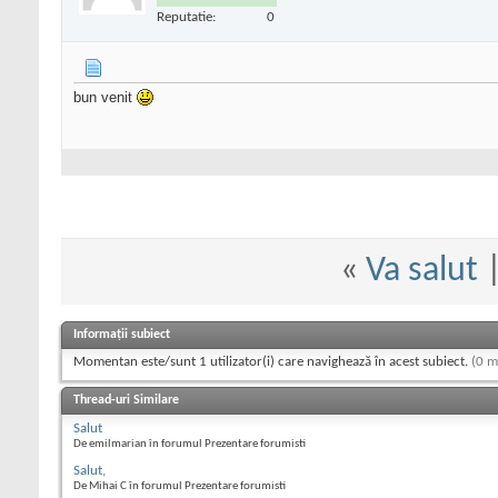
Reputatie:
0
bun venit
«
Va salut
Informații subiect
Momentan este/sunt 1 utilizator(i) care navighează în acest subiect.
(0 m
Thread-uri Similare
Salut
De emilmarian în forumul Prezentare forumisti
Salut,
De Mihai C în forumul Prezentare forumisti