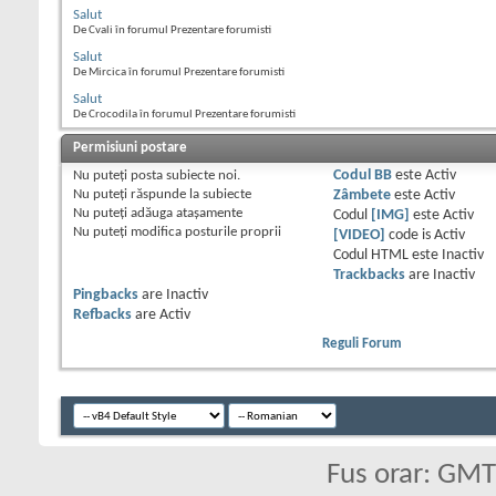
Salut
De Cvali în forumul Prezentare forumisti
Salut
De Mircica în forumul Prezentare forumisti
Salut
De Crocodila în forumul Prezentare forumisti
Permisiuni postare
Nu puteţi
posta subiecte noi.
Codul BB
este
Activ
Nu puteţi
răspunde la subiecte
Zâmbete
este
Activ
Nu puteţi
adăuga ataşamente
Codul
[IMG]
este
Activ
Nu puteţi
modifica posturile proprii
[VIDEO]
code is
Activ
Codul HTML este
Inactiv
Trackbacks
are
Inactiv
Pingbacks
are
Inactiv
Refbacks
are
Activ
Reguli Forum
Fus orar: GM