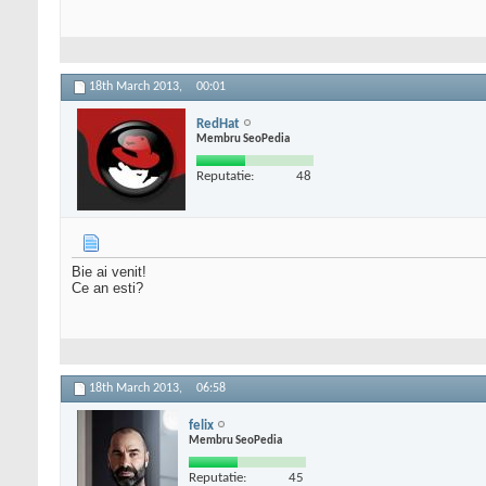
18th March 2013,
00:01
RedHat
Membru SeoPedia
Reputatie:
48
Bie ai venit!
Ce an esti?
18th March 2013,
06:58
felix
Membru SeoPedia
Reputatie:
45