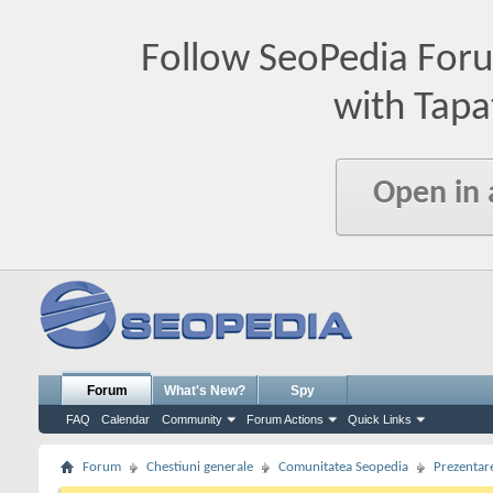
Follow SeoPedia For
with Tapa
Open in
Forum
What's New?
Spy
FAQ
Calendar
Community
Forum Actions
Quick Links
Forum
Chestiuni generale
Comunitatea Seopedia
Prezentare