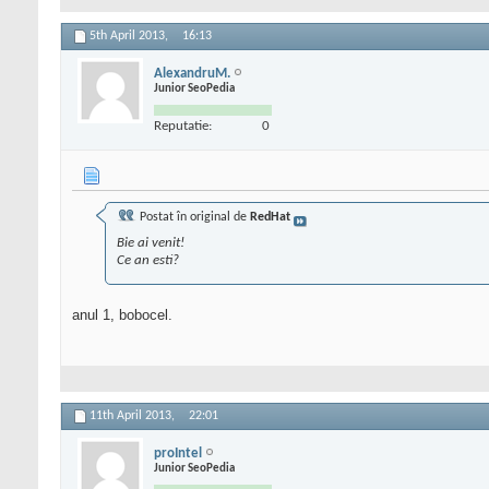
5th April 2013,
16:13
AlexandruM.
Junior SeoPedia
Reputatie:
0
Postat în original de
RedHat
Bie ai venit!
Ce an esti?
anul 1, bobocel.
11th April 2013,
22:01
proIntel
Junior SeoPedia