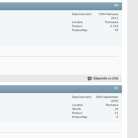
#4
Data înscrierii
14th February
2011
Locaţie
Timisoara
Posturi
3.126
Putere Rep
49
Răspunde cu citat
#5
Data înscrierii
30th September
2010
Locaţie
Romania
Vârstă
34
Posturi
21
Putere Rep
0