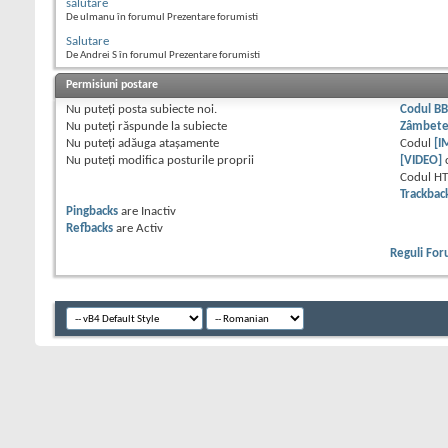
salutare
De ulmanu în forumul Prezentare forumisti
Salutare
De Andrei S în forumul Prezentare forumisti
Permisiuni postare
Nu puteţi
posta subiecte noi.
Codul B
Nu puteţi
răspunde la subiecte
Zâmbet
Nu puteţi
adăuga ataşamente
Codul
[I
Nu puteţi
modifica posturile proprii
[VIDEO]
Codul H
Trackbac
Pingbacks
are
Inactiv
Refbacks
are
Activ
Reguli Fo