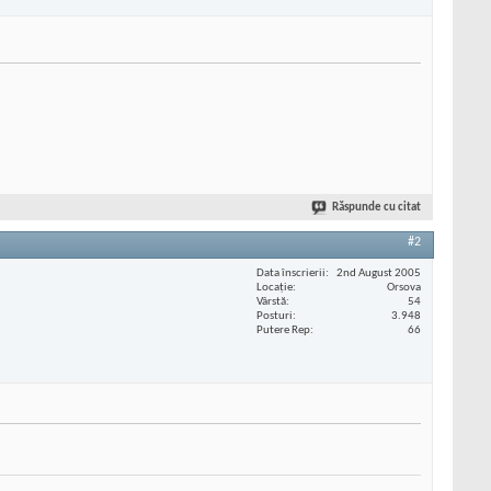
Răspunde cu citat
#2
Data înscrierii
2nd August 2005
Locaţie
Orsova
Vârstă
54
Posturi
3.948
Putere Rep
66