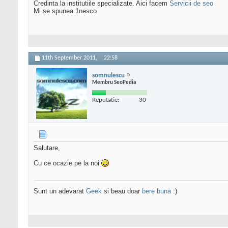
Credinta la institutiile specializate. Aici facem
Servicii de seo
Mi se spunea 1nesco
11th September 2011,
22:58
somnulescu
Membru SeoPedia
Reputatie:
30
Salutare,
Cu ce ocazie pe la noi
Sunt un adevarat
Geek
si beau doar
bere buna
:)