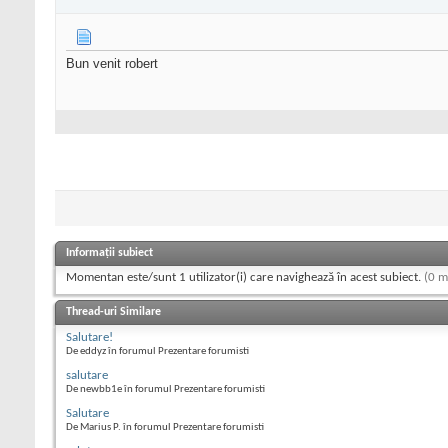
Bun venit robert
Informații subiect
Momentan este/sunt 1 utilizator(i) care navighează în acest subiect.
(0 m
Thread-uri Similare
Salutare!
De eddyz în forumul Prezentare forumisti
salutare
De newbb1e în forumul Prezentare forumisti
Salutare
De Marius P. în forumul Prezentare forumisti