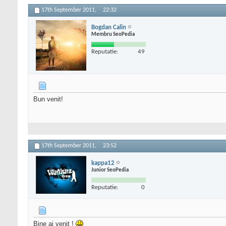
17th September 2011,
22:32
Bogdan Calin
Membru SeoPedia
Reputatie:
49
Bun venit!
17th September 2011,
23:52
kappa12
Junior SeoPedia
Reputatie:
0
Bine ai venit !