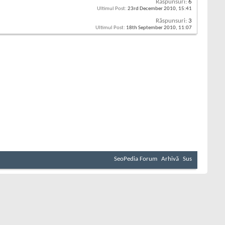
Răspunsuri:
6
Ultimul Post:
23rd December 2010,
15:41
Răspunsuri:
3
Ultimul Post:
18th September 2010,
11:07
SeoPedia Forum
Arhivă
Sus