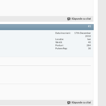
Răspunde cu citat
#3
Data înscrierii
17th December
2010
Locaţie
Iasi
Vârstă
40
Posturi
284
Putere Rep
30
Răspunde cu citat