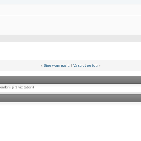
«
Bine v-am gasit.
|
Va salut pe toti
»
embrii și 1 vizitatori)