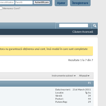
Ajutor
Înregistrare
Memorez Cont?
Căutare Avansată
cestora nu garantează obținerea unui cont, însă modul în care sunt completate
Rezultate 1 la 7 din 7
Instrumente subiect
Afișează
#1
Data înscrierii
21st March 2011
Locaţie
Tg Jiu
Vârstă
34
Posturi
44
Putere Rep
29