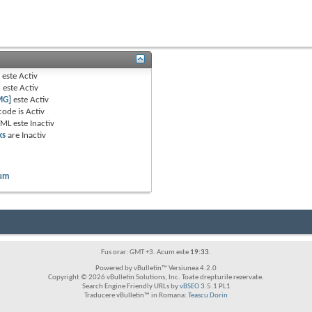
B
este
Activ
e
este
Activ
MG]
este
Activ
code is
Activ
TML este
Inactiv
ks
are
Inactiv
rum
Fus orar: GMT +3. Acum este
19:33
.
Powered by vBulletin™ Versiunea 4.2.0
Copyright © 2026 vBulletin Solutions, Inc. Toate drepturile rezervate.
Search Engine Friendly URLs by
vBSEO
3.5.1 PL1
Traducere vBulletin™ in Romana:
Teascu Dorin