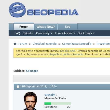
Forum
What's New?
Spy
FAQ
Calendar
Community
Forum Actions
Quick Links
Forum
Chestiuni generale
Comunitatea Seopedia
Prezentare
SeoPedia este o comunitate inchisă
incă din 2008
. Pentru a beneficia de un c
ajută la obținerea acestuia.
Regulile si politica Seopedia
. Primul post ar trebu
Subiect:
Salutare
11th September 2011,
16:26
susp3kt
Membru SeoPedia
Reputatie:
29