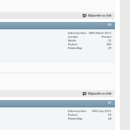
Răspunde cu citat
#6
Data înscrierii
28th March 2011
Locaţie
Focsani
Vârstă
31
Posturi
300
Putere Rep
29
Răspunde cu citat
#7
Data înscrierii
18th July 2011
Posturi
49
Putere Rep
28